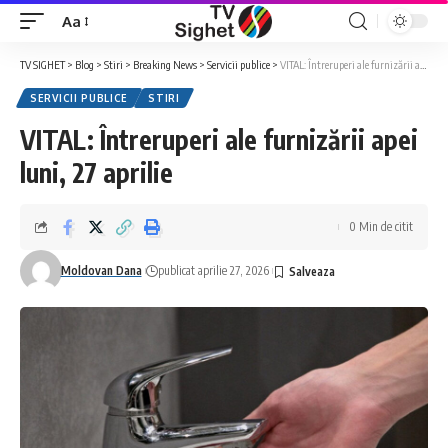
Aa
Font
Resizer
TV SIGHET
>
Blog
>
Stiri
>
Breaking News
>
Servicii publice
>
VITAL: Întreruperi ale furnizării apei luni, 27 aprilie
SERVICII PUBLICE
STIRI
VITAL: Întreruperi ale furnizării apei
luni, 27 aprilie
0 Min de citit
Moldovan Dana
publicat aprilie 27, 2026