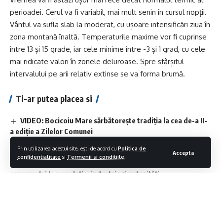
perioadei. Cerul va fi variabil, mai mult senin în cursul nopții.
Vântul va sufla slab la moderat, cu ușoare intensificări ziua în
zona montană înaltă. Temperaturile maxime vor fi cuprinse
între 13 și 15 grade, iar cele minime între -3 și 1 grad, cu cele
mai ridicate valori în zonele deluroase. Spre sfârșitul
intervalului pe arii relativ extinse se va forma brumă.
Ti-ar putea placea si
VIDEO: Bocicoiu Mare sărbătorește tradiția la cea de-a II-
a ediție a Zilelor Comunei
Vezi cum va fi vremea în Maramureș în următoarele zile
Prin utilizarea acestui site, ești de acord cu
Politica de
Întreruperi ale furnizării apei vineri, 7 august
Accepta
confidentialitate
si
Termenii si conditiile
.
Măsurile cerute de Ministerul Energiei pentru reducerea
consumului la populație, industrie și autorități
Aplicaţia de cadastru şi carte funciară E-Terra este mai
aproape de remediere