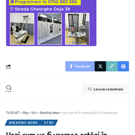
Facebook
Lasa un comentariu
TV SIGHET
>
Blog
>
Stiri
>
Breaking News
>
Vezi cum va fi vremea astăzi în Maramureș
BREAKING NEWS
STIRI