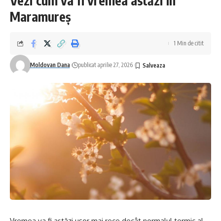
Vezi cum va fi vremea astăzi în
Maramureș
1 Min de citit
Moldovan Dana
publicat aprilie 27, 2026
Vremea va fi astăzi ușor mai rece decât normalul termic al