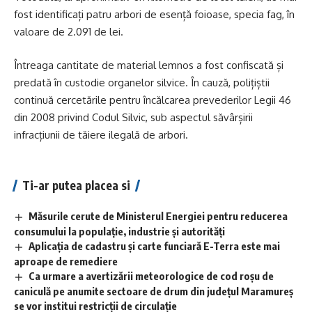
fost identificați patru arbori de esență foioase, specia fag, în
valoare de 2.091 de lei.
Întreaga cantitate de material lemnos a fost confiscată și
predată în custodie organelor silvice. În cauză, polițiștii
continuă cercetările pentru încălcarea prevederilor Legii 46
din 2008 privind Codul Silvic, sub aspectul săvârșirii
infracțiunii de tăiere ilegală de arbori.
Ti-ar putea placea si
Măsurile cerute de Ministerul Energiei pentru reducerea
consumului la populație, industrie și autorități
Aplicaţia de cadastru şi carte funciară E-Terra este mai
aproape de remediere
Ca urmare a avertizării meteorologice de cod roșu de
caniculă pe anumite sectoare de drum din județul Maramureș
se vor institui restricții de circulație