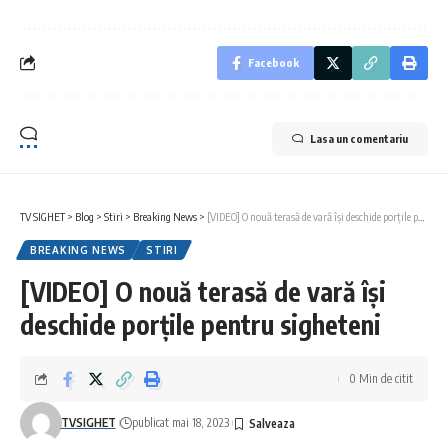
Facebook
Lasa un comentariu
TV SIGHET
>
Blog
>
Stiri
>
Breaking News
>
[VIDEO] O nouă terasă de vară își deschide porțile pentru sigheteni
BREAKING NEWS
STIRI
[VIDEO] O nouă terasă de vară își
deschide porțile pentru sigheteni
0 Min de citit
TVSIGHET
publicat mai 18, 2023