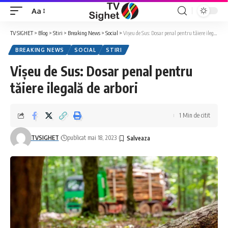
Aa
Font
Resizer
TV SIGHET
>
Blog
>
Stiri
>
Breaking News
>
Social
>
Vișeu de Sus: Dosar penal pentru tăiere ilegală de arbori
BREAKING NEWS
SOCIAL
STIRI
Vișeu de Sus: Dosar penal pentru
tăiere ilegală de arbori
1 Min de citit
TVSIGHET
publicat mai 18, 2023