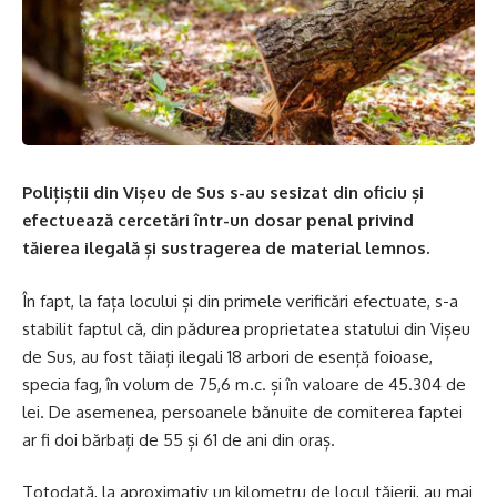
Polițiștii din Vișeu de Sus s-au sesizat din oficiu și
efectuează cercetări într-un dosar penal privind
tăierea ilegală și sustragerea de material lemnos.
În fapt, la fața locului și din primele verificări efectuate, s-a
stabilit faptul că, din pădurea proprietatea statului din Vișeu
de Sus, au fost tăiați ilegali 18 arbori de esență foioase,
specia fag, în volum de 75,6 m.c. și în valoare de 45.304 de
lei. De asemenea, persoanele bănuite de comiterea faptei
ar fi doi bărbați de 55 și 61 de ani din oraș.
Totodată, la aproximativ un kilometru de locul tăierii, au mai