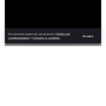
Prin utilizarea acestui site, ești de acord cu
Politica de
Accepta
confidentialitate
si
Termenii si conditiile
.
Contiua sa citesti
TV Sighet – „Televiziunea oraşului tău” înseamnă televiziunea