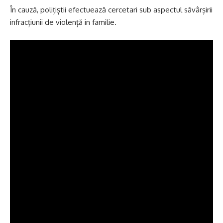
În cauză, polițiștii efectuează cercetari sub aspectul săvârșirii
infracțiunii de violență in familie.