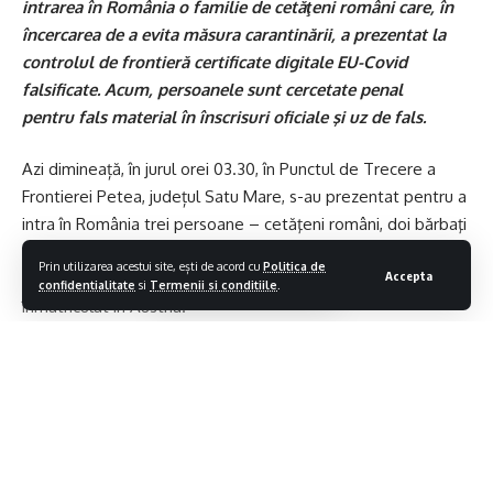
intrarea în România o familie de cetăţeni români care, în
încercarea de a evita măsura carantinării, a prezentat la
controlul de frontieră certificate digitale EU-Covid
falsificate. Acum, persoanele sunt cercetate penal
pentru fals material în înscrisuri oficiale şi uz de fals.
Azi dimineață, în jurul orei 03.30, în Punctul de Trecere a
Frontierei Petea, județul Satu Mare, s-au prezentat pentru a
intra în România trei persoane – cetăţeni români, doi bărbaţi
şi o femeie. Cei trei sunt o familie din judeţul Satu Mare (soţ,
Prin utilizarea acestui site, ești de acord cu
Politica de
Accepta
soţie şi fiul acestora, major) şi călătoreau cu un autoturism
confidentialitate
si
Termenii si conditiile
.
înmatriculat în Austria.
La controlul de frontieră aceştia au declarat că vin din
Austria (ţară aflată în zona roşie a statelor cu risc
epidemiologic). Persoanele care doresc să intre în România
venind din această ţară trebuie să se supună măsurii
carantinării, excepţie făcând cei care prezintă un certificat
Contiua sa citesti