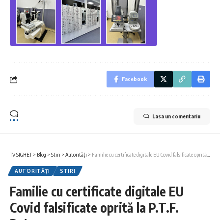
Facebook
Lasa un comentariu
TV SIGHET
>
Blog
>
Stiri
>
Autorități
>
Familie cu certificate digitale EU Covid falsificate oprită la P.T.F. Petea
AUTORITĂȚI
STIRI
Familie cu certificate digitale EU
Covid falsificate oprită la P.T.F.