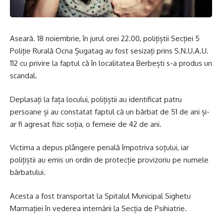
Aseară. 18 noiembrie, în jurul orei 22.00, polițiștii Secției 5
Poliție Rurală Ocna Șugatag au fost sesizați prins S.N.U.A.U.
112 cu privire la faptul că în localitatea Berbești s-a produs un
scandal.
Deplasați la fața locului, polițiștii au identificat patru
persoane și au constatat faptul că un bărbat de 51 de ani și-
ar fi agresat fizic soția, o femeie de 42 de ani.
Victima a depus plângere penală împotriva soțului, iar
polițiștii au emis un ordin de protecție provizoriu pe numele
bărbatului.
Acesta a fost transportat la Spitalul Municipal Sighetu
Marmației în vederea internării la Secția de Psihiatrie.