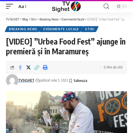
Aa
Font
Resizer
TV SIGHET
>
Blog
>
Stiri
>
Breaking News
>
Evenimente locale
>
[VIDEO] ”Urbea Food Fest” ajunge în premieră și în Maramureș
BREAKING NEWS
EVENIMENTE LOCALE
STIRI
[VIDEO] ”Urbea Food Fest” ajunge în
premieră și în Maramureș
0 Min de citit
TVSIGHET
publicat iulie 5, 2023