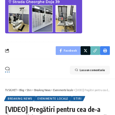
Facebook
Lasa un comentariu
TV SIGHET
>
Blog
>
Stiri
>
Breaking News
>
Evenimente locale
>
[VIDEO] Pregătiri pentru cea de-a doua ediție „Maramureș Moto Fest”, organizată de Border Riders
BREAKING NEWS
EVENIMENTE LOCALE
STIRI
[VIDEO] Pregătiri pentru cea de-a