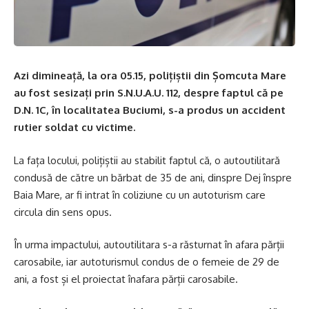
Azi dimineață, la ora 05.15, polițiștii din Șomcuta Mare
au fost sesizați prin S.N.U.A.U. 112, despre faptul că pe
D.N. 1C, în localitatea Buciumi, s-a produs un accident
rutier soldat cu victime.
La fața locului, polițiștii au stabilit faptul că, o autoutilitară
condusă de către un bărbat de 35 de ani, dinspre Dej înspre
Baia Mare, ar fi intrat în coliziune cu un autoturism care
circula din sens opus.
În urma impactului, autoutilitara s-a răsturnat în afara părții
carosabile, iar autoturismul condus de o femeie de 29 de
ani, a fost și el proiectat înafara părții carosabile.