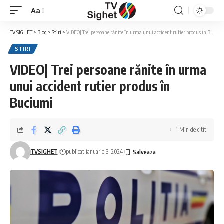
Aa
Font
Resizer
TV SIGHET
>
Blog
>
Stiri
>
VIDEO| Trei persoane rănite în urma unui accident rutier produs în Buciumi
STIRI
VIDEO| Trei persoane rănite în urma
unui accident rutier produs în
Buciumi
1 Min de citit
TVSIGHET
publicat ianuarie 3, 2024