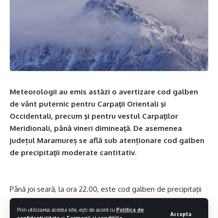
Meteorologii au emis astăzi o avertizare cod galben
de vânt puternic pentru Carpaţii Orientali şi
Occidentali, precum şi pentru vestul Carpaţilor
Meridionali, până vineri dimineaţă. De asemenea
județul Maramureș se află sub atenționare cod galben
de precipitaţii moderate cantitativ.
Până joi seară, la ora 22.00, este cod galben de precipitaţii
moderate cantitativ în Carpaţii Occidentali, vestul Carpaţilor
Prin utilizarea acestui site, ești de acord cu
Politica de
Meridionali şi în nordul Carpaţilor Orientali. Sunt vizate
Accepta
confidentialitate
si
Termenii si conditiile
.