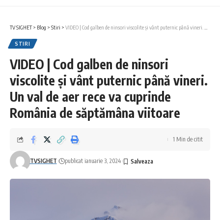
TV SIGHET
>
Blog
>
Stiri
>
VIDEO | Cod galben de ninsori viscolite și vânt puternic până vineri. Un val de aer rece va cuprinde România de săptămâna viitoare
STIRI
VIDEO | Cod galben de ninsori
viscolite și vânt puternic până vineri.
Un val de aer rece va cuprinde
România de săptămâna viitoare
1 Min de citit
TVSIGHET
publicat ianuarie 3, 2024