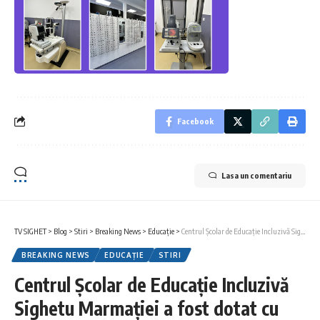
Facebook
Lasa un comentariu
TV SIGHET
>
Blog
>
Stiri
>
Breaking News
>
Educație
>
Centrul Școlar de Educație Incluzivă Sighetu Marmației a fost dotat cu două covoare tactile
BREAKING NEWS
EDUCAȚIE
STIRI
Centrul Școlar de Educație Incluzivă
Sighetu Marmației a fost dotat cu