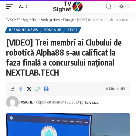
Aa
Font
Resizer
TV SIGHET
>
Blog
>
Stiri
>
Breaking News
>
Educație
>
[VIDEO] Trei membri ai Clubului de robotică Alpha88 s-au calificat la faza finală a concursului național NEXTLAB.TECH
BREAKING NEWS
EDUCAȚIE
STIRI
[VIDEO] Trei membri ai Clubului de
robotică Alpha88 s-au calificat la
faza finală a concursului național
NEXTLAB.TECH
0 Min de citit
TVSIGHET
publicat noiembrie 28, 2023