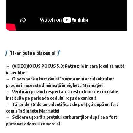
Ti-ar putea placea si
(VIDEO)JOCUS POCUS 5.0: Patru zile în care jocul se mută
în aer liber
O persoană a fost rănită în urma unui accident rutier
produs în această dimineață în Sighetu Marmației
Verificări privind respectarea restricțiilor de circulație
instituite pe perioada codului roșu de caniculă
Tânăr de 28 de ani, identificat de polițiști după un furt
comis în Sighetu Marmației
Scădere ușoară a prețului carburanților după ce a fost
plafonat adaosul comercial