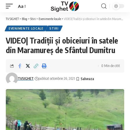
Aa
Font
Resizer
TV SIGHET
>
Blog
>
Stiri
>
Evenimente locale
>
VIDEO| Tradiții și obiceiuri în satele din Maramureș de Sfântul Dumitru
EVENIMENTE LOCALE
STIRI
VIDEO| Tradiții și obiceiuri în satele
din Maramureș de Sfântul Dumitru
0 Min de citit
TVSIGHET
publicat octombrie 26, 2021