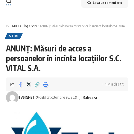
Lasa un comentariu
TV SIGHET
>
Blog
>
Stiri
>
ANUNȚ: Măsuri de acces a persoanelor în incinta locațiilor S.C. VITAL S.A.
STIRI
ANUNȚ: Măsuri de acces a
persoanelor în incinta locațiilor S.C.
VITAL S.A.
1 Min de citit
TVSIGHET
publicat octombrie 26, 2021