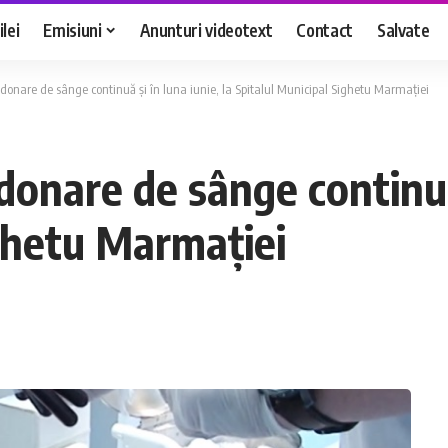
lei
Emisiuni
Anunturi videotext
Contact
Salvate
 donare de sânge continuă și în luna iunie, la Spitalul Municipal Sighetu Marmației
donare de sânge continuă 
ighetu Marmației