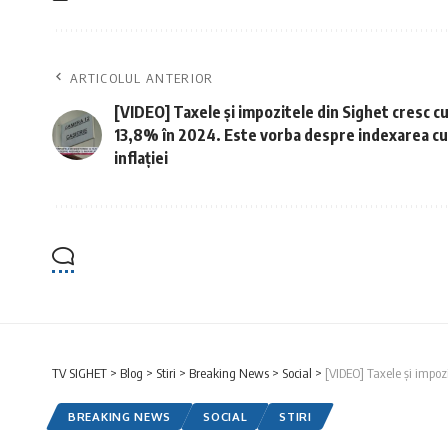
ARTICOLUL ANTERIOR
[VIDEO] Taxele și impozitele din Sighet cresc c
13,8% în 2024. Este vorba despre indexarea cu
inflației
TV SIGHET
>
Blog
>
Stiri
>
Breaking News
>
Social
>
[VIDEO] Taxele și impozi
BREAKING NEWS
SOCIAL
STIRI