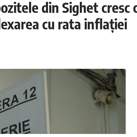
ozitele din Sighet cresc
exarea cu rata inflației