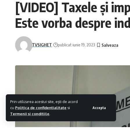
[VIDEO] Taxele și imp
Este vorba despre ind
TVSIGHET
publicat iunie 19, 2023
Prin utilizarea acestui site, ești de acord
cu
Politica de confidentialitate
si
Accepta
Termenii si conditiile
.