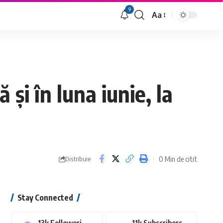
9
Aa
Font
Resizer
și în luna iunie, la
0 Min de citit
Distribuie
Stay Connected