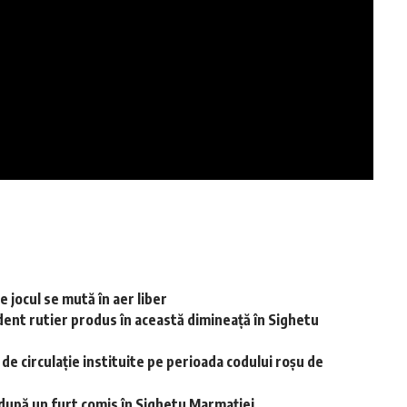
 jocul se mută în aer liber
dent rutier produs în această dimineață în Sighetu
r de circulație instituite pe perioada codului roșu de
i după un furt comis în Sighetu Marmației