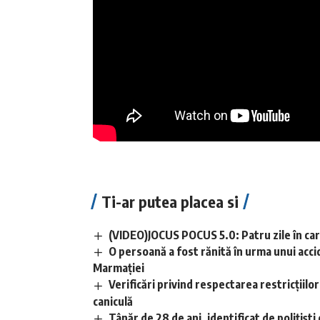
Ti-ar putea placea si
(VIDEO)JOCUS POCUS 5.0: Patru zile în care
O persoană a fost rănită în urma unui acci
Marmației
Verificări privind respectarea restricțiilo
caniculă
Tânăr de 28 de ani, identificat de polițișt