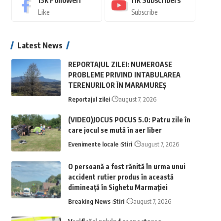
13k
Followeri
11k
Subscribers
Like
Subscribe
Latest News
REPORTAJUL ZILEI: NUMEROASE
PROBLEME PRIVIND INTABULAREA
TERENURILOR ÎN MARAMUREȘ
Reportajul zilei
august 7, 2026
(VIDEO)JOCUS POCUS 5.0: Patru zile în
care jocul se mută în aer liber
Evenimente locale
Stiri
august 7, 2026
O persoană a fost rănită în urma unui
accident rutier produs în această
dimineață în Sighetu Marmației
Breaking News
Stiri
august 7, 2026