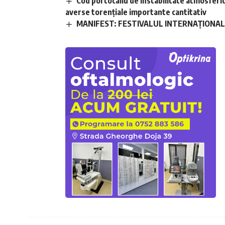
Cod portocaliu de instabilitate atmosferică 
averse torențiale importante cantitativ
MANIFEST: FESTIVALUL INTERNAȚIONAL D