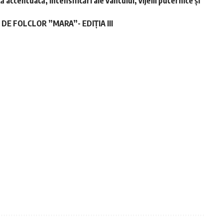
accentuată, intensificări ale vântului, vijelii puternice și
E FOLCLOR ”MARA”- EDIȚIA III