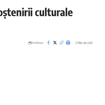
ștenirii culturale
2 Min de citit
Distribuie