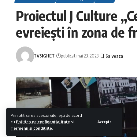
Proiectul J Culture ,,
evreiești în zona de f
TVSIGHET
publicat mai 23, 2023
Prin utilizarea acestui site, ești de acord
cu
Politica de confidentialitate
si
Accepta
Termenii si conditiile
.