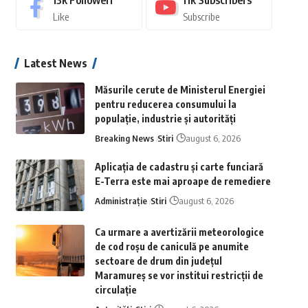
13k
Followeri
11k
Subscribers
Like
Subscribe
Latest News
Măsurile cerute de Ministerul Energiei
pentru reducerea consumului la
populație, industrie și autorități
Breaking News
Stiri
august 6, 2026
Aplicaţia de cadastru şi carte funciară
E-Terra este mai aproape de remediere
Administrație
Stiri
august 6, 2026
Ca urmare a avertizării meteorologice
de cod roșu de caniculă pe anumite
sectoare de drum din județul
Maramureș se vor institui restricții de
circulație