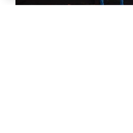
Proiectul J Culture ,,Cercetarea și păstra
frontieră” a ajuns la final.
Distribuie