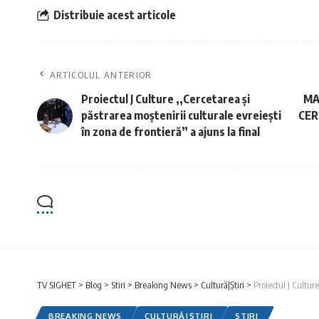
Distribuie acest articole
ARTICOLUL ANTERIOR
Proiectul J Culture ,,Cercetarea și
MA
păstrarea moștenirii culturale evreiești
CER
în zona de frontieră” a ajuns la final
TV SIGHET
>
Blog
>
Stiri
>
Breaking News
>
Cultură|Știri
>
Proiectul J Cultur
BREAKING NEWS
CULTURĂ|ȘTIRI
STIRI