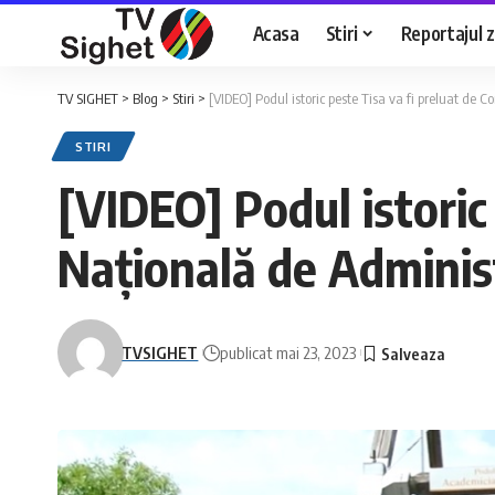
Acasa
Stiri
Reportajul zi
TV SIGHET
>
Blog
>
Stiri
>
[VIDEO] Podul istoric peste Tisa va fi preluat de 
STIRI
[VIDEO] Podul istoric
Națională de Administ
TVSIGHET
publicat mai 23, 2023