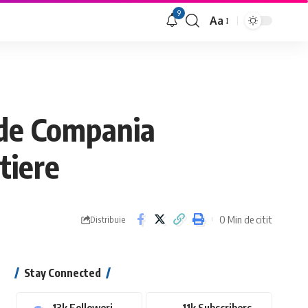
9
Aa
Font
Resizer
t de Compania
tiere
0 Min de citit
Distribuie
Stay Connected