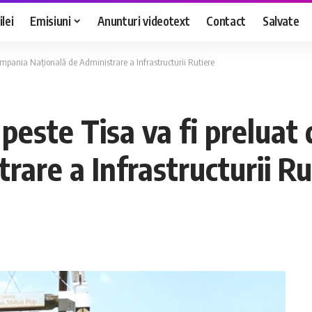
lei
Emisiuni
Anunturi videotext
Contact
Salvate
Compania Națională de Administrare a Infrastructurii Rutiere
 peste Tisa va fi prelua
rare a Infrastructurii Ru