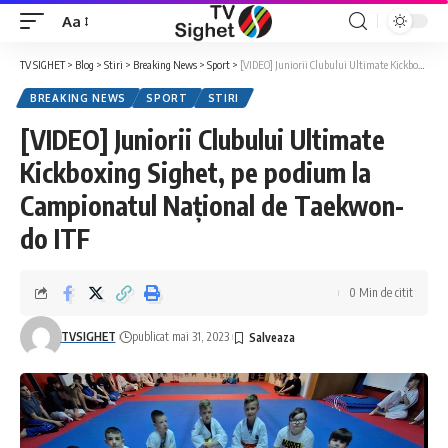
Aa
Font
Resizer
TV SIGHET
>
Blog
>
Stiri
>
Breaking News
>
Sport
>
[VIDEO] Juniorii Clubului Ultimate Kickboxing Sighet, pe podium la Campionatul Național de Taekwon-do ITF
BREAKING NEWS
SPORT
STIRI
[VIDEO] Juniorii Clubului Ultimate
Kickboxing Sighet, pe podium la
Campionatul Național de Taekwon-
do ITF
0 Min de citit
TVSIGHET
publicat mai 31, 2023