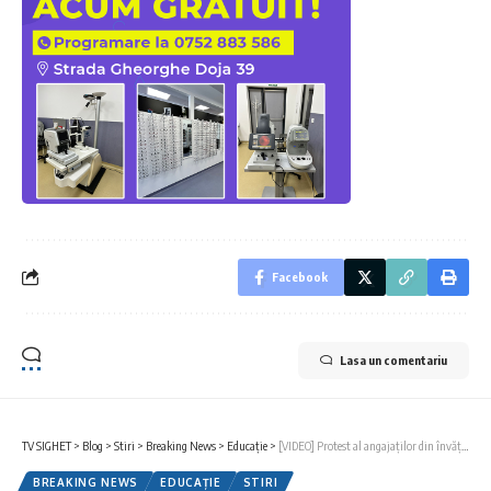
Facebook
Lasa un comentariu
TV SIGHET
>
Blog
>
Stiri
>
Breaking News
>
Educație
>
[VIDEO] Protest al angajaților din învățământ, în Sighetu Marmației
BREAKING NEWS
EDUCAȚIE
STIRI