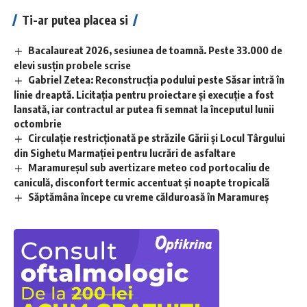
Ti-ar putea placea si
Bacalaureat 2026, sesiunea de toamnă. Peste 33.000 de
elevi susțin probele scrise
Gabriel Zetea: Reconstrucția podului peste Săsar intră în
linie dreaptă. Licitația pentru proiectare și execuție a fost
lansată, iar contractul ar putea fi semnat la începutul lunii
octombrie
Circulație restricționată pe străzile Gării și Locul Târgului
din Sighetu Marmației pentru lucrări de asfaltare
Maramureșul sub avertizare meteo cod portocaliu de
caniculă, disconfort termic accentuat și noapte tropicală
Săptămâna începe cu vreme călduroasă în Maramureș