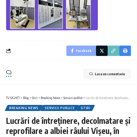
Facebook
Lasa un comentariu
TV SIGHET
>
Blog
>
Stiri
>
Breaking News
>
Servicii publice
>
Lucrări de întreținere, decolmatare și reprofilare a albiei râului Vișeu, în zona localității Moisei
BREAKING NEWS
SERVICII PUBLICE
STIRI
Lucrări de întreținere, decolmatare și
reprofilare a albiei râului Vișeu, în