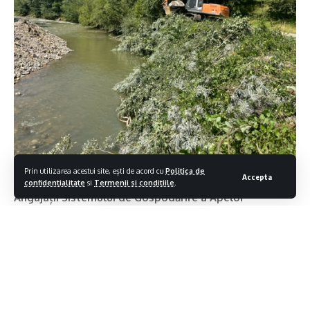
Prin utilizarea acestui site, ești de acord cu
Politica de
Accepta
confidentialitate
si
Termenii si conditiile
.
Angajații Sistemului de Gospodărire a Apelor
Maramureș au desfășurat intervenții pentru
stabilizarea malurilor și creșterea capacității de
transport a albiei Vișeului, în comuna Moisei. Astfel, a
fost diminuat semnificativ riscul producerii de
inundații în zona riverană.
Contiua sa citesti