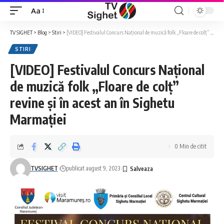
Aa
Font
Resizer
TV SIGHET
>
Blog
>
Stiri
>
[VIDEO] Festivalul Concurs Național de muzică folk „Floare de colț” revine și în acest an în Sighetu Marmației
STIRI
[VIDEO] Festivalul Concurs Național
de muzică folk „Floare de colț”
revine și în acest an în Sighetu
Marmației
0 Min de citit
TVSIGHET
publicat august 9, 2023