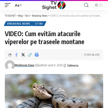
Aa
Font
Resizer
TV SIGHET
>
Blog
>
Stiri
>
Breaking News
>
VIDEO: Cum evităm atacurile viperelor pe traseele montane
BREAKING NEWS
STIRI
VIDEO: Cum evităm atacurile
viperelor pe traseele montane
0 Min de citit
Moldovan Dana
publicat iunie 9, 2026