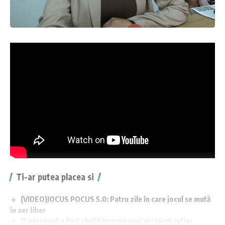
Ti-ar putea placea si
(VIDEO)JOCUS POCUS 5.0: Patru zile în care jocul se mută
în aer liber
O persoană a fost rănită în urma unui accident rutier