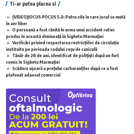
Ti-ar putea placea si
(VIDEO)JOCUS POCUS 5.0: Patru zile în care jocul se mută
în aer liber
O persoană a fost rănită în urma unui accident rutier
produs în această dimineață în Sighetu Marmației
Verificări privind respectarea restricțiilor de circulație
instituite pe perioada codului roșu de caniculă
Tânăr de 28 de ani, identificat de polițiști după un furt
comis în Sighetu Marmației
Scădere ușoară a prețului carburanților după ce a fost
plafonat adaosul comercial