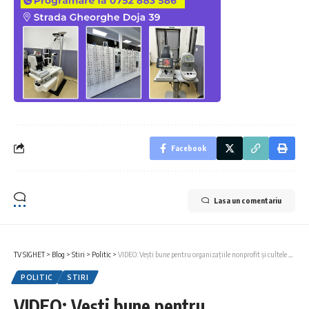
Facebook
Lasa un comentariu
TV SIGHET
>
Blog
>
Stiri
>
Politic
>
VIDEO: Vești bune pentru organizațiile nonprofit și cultele religioase
POLITIC
STIRI
VIDEO: Vești bune pentru