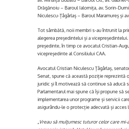
av. Mihăiță Bubatu – Baroul Olt, av. Gabriel
Drăgănoiu – Baroul Ialomița, av. Sorin-Dumi
Niculescu-Țâgârlaș – Baroul Maramureș și av.
Tot sâmbătă, noii membri s-au întrunit la pri
alegerea președintelui și a vicepreședintelui
președinte, în timp ce avocatul Cristian-Augu
vicepreședinte al Consiliului CAA.
Avocatul Cristian Niculescu Țâgârlaș, senato
Senat, spune că această poziție reprezintă o 
juridic și îl motivează să continue să aducă 
Parlamentarul mai spune că își propune să se 
implementarea unor programe și servicii care 
asigurându-le o protecție adecvată și acces la
„
Vreau să mulțumesc tuturor celor care mi-au