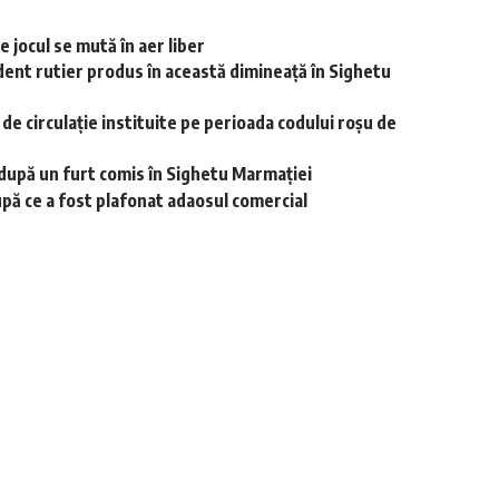
 jocul se mută în aer liber
dent rutier produs în această dimineață în Sighetu
r de circulație instituite pe perioada codului roșu de
i după un furt comis în Sighetu Marmației
upă ce a fost plafonat adaosul comercial