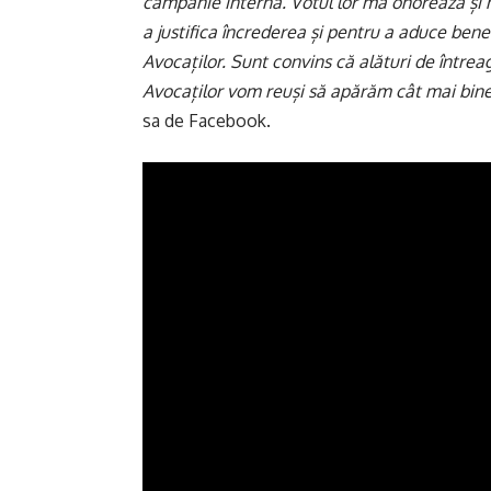
campanie internă. Votul lor mă onorează și
a justifica încrederea și pentru a aduce bene
Avocaților. Sunt convins că alături de între
Avocaților vom reuși să apărăm cât mai bine
sa de Facebook.