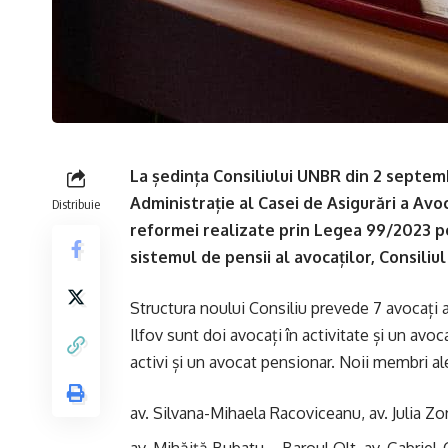
La ședința Consiliului UNBR din 2 septemb
Administrație al Casei de Asigurări a Avo
Distribuie
reformei realizate prin Legea 99/2023 pe
sistemul de pensii al avocaților, Consili
Structura noului Consiliu prevede 7 avocați ac
Ilfov sunt doi avocați în activitate și un avoca
activi și un avocat pensionar. Noii membri ale
av. Silvana-Mihaela Racoviceanu, av. Julia Zo