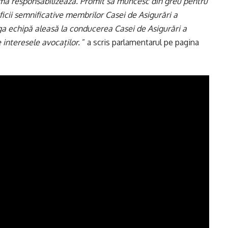
 mă responsabilizează. Promit să muncesc din greu pentru
ficii semnificative membrilor Casei de Asigurări a
aga echipă aleasă la conducerea Casei de Asigurări a
 interesele avocaților.
” a scris parlamentarul pe pagina