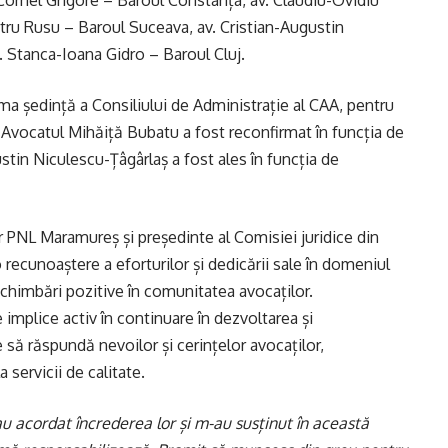
-Cornel Grigore – Baroul Constanța, av. Claudiu-Ovidiu
tru Rusu – Baroul Suceava, av. Cristian-Augustin
 Stanca-Ioana Gidro – Baroul Cluj.
ma ședință a Consiliului de Administrație al CAA, pentru
. Avocatul Mihăiță Bubatu a fost reconfirmat în funcția de
stin Niculescu-Țâgârlaș a fost ales în funcția de
r PNL Maramureș și președinte al Comisiei juridice din
recunoaștere a eforturilor și dedicării sale în domeniul
schimbări pozitive în comunitatea avocaților.
implice activ în continuare în dezvoltarea și
să răspundă nevoilor și cerințelor avocaților,
 servicii de calitate.
 acordat încrederea lor și m-au susținut în această