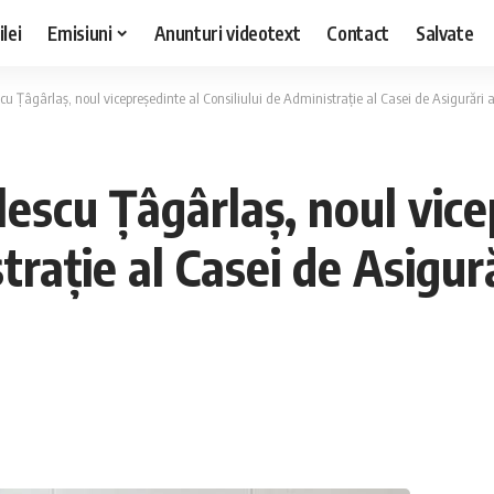
lei
Emisiuni
Anunturi videotext
Contact
Salvate
scu Țâgârlaș, noul vicepreședinte al Consiliului de Administrație al Casei de Asigurări
lescu Țâgârlaș, noul vice
trație al Casei de Asigură