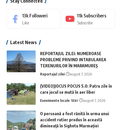
Stay Connected
13k
Followeri
11k
Subscribers
Like
Subscribe
Latest News
REPORTAJUL ZILEI: NUMEROASE
PROBLEME PRIVIND INTABULAREA
TERENURILOR ÎN MARAMUREȘ
Reportajul zilei
august 7, 2026
(VIDEO)JOCUS POCUS 5.0: Patru zile în
care jocul se mută în aer liber
Evenimente locale
Stiri
august 7, 2026
O persoană a fost rănită în urma unui
accident rutier produs în această
dimineață în Sighetu Marmației