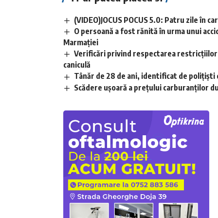
(VIDEO)JOCUS POCUS 5.0: Patru zile în care
O persoană a fost rănită în urma unui acci
Marmației
Verificări privind respectarea restricțiilo
caniculă
Tânăr de 28 de ani, identificat de polițișt
Scădere ușoară a prețului carburanților d