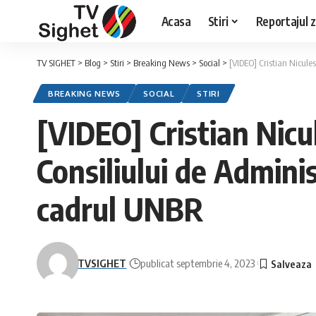
Acasa
Stiri
Reportajul zi
TV SIGHET
>
Blog
>
Stiri
>
Breaking News
>
Social
>
[VIDEO] Cristian Nicule
BREAKING NEWS
SOCIAL
STIRI
[VIDEO] Cristian Nicu
Consiliului de Adminis
cadrul UNBR
TVSIGHET
publicat septembrie 4, 2023