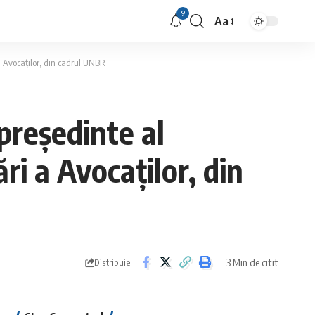
9
Aa
Font
Resizer
 a Avocaților, din cadrul UNBR
președinte al
ri a Avocaților, din
3 Min de citit
Distribuie