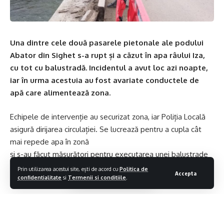
importante cantitativ
MANIFEST: FESTIVALUL INTERNAȚIONAL DE FOLCLOR
”MARA”- EDIȚIA III
Una dintre cele două pasarele pietonale ale podului
Abator din Sighet s-a rupt și a căzut în apa râului Iza,
cu tot cu balustradă. Incidentul a avut loc azi noapte,
iar în urma acestuia au fost avariate conductele de
apă care alimentează zona.
Echipele de intervenție au securizat zona, iar Poliția Locală
asigură dirijarea circulației. Se lucrează pentru a cupla cât
mai repede apa în zonă
și s-au făcut măsurători pentru executarea unei balustrade
din metal care va fi amplasată în cel mai scurt timp.
Prin utilizarea acestui site, ești de acord cu
Politica de
Accepta
confidentialitate
si
Termenii si conditiile
.