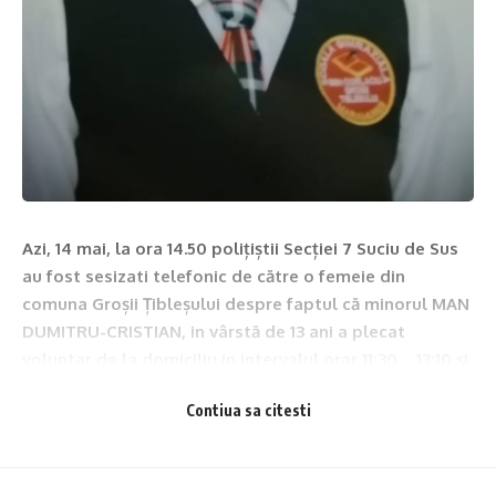
Azi, 14 mai, la ora 14.50 polițiștii Secției 7 Suciu de Sus
au fost sesizati telefonic de către o femeie din
comuna Groșii Țibleșului despre faptul că minorul MAN
DUMITRU-CRISTIAN, in vârstă de 13 ani a plecat
voluntar de la domiciliu in intervalul orar 11:30 _ 13:10 și
nu s-a întors.
Contiua sa citesti
La momentul plecării minorul era îmbrăcat cu o bluză de
culoare verde, pantaloni tip sport de culoare albastru închis
și pantofi sport de culoare albă.