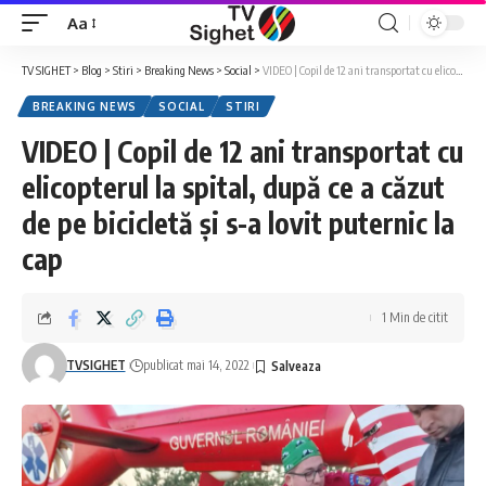
Aa
Font
Resizer
TV SIGHET
>
Blog
>
Stiri
>
Breaking News
>
Social
>
VIDEO | Copil de 12 ani transportat cu elicopterul la spital, după ce a căzut de pe bicicletă și s-a lovit puternic la cap
BREAKING NEWS
SOCIAL
STIRI
VIDEO | Copil de 12 ani transportat cu
elicopterul la spital, după ce a căzut
de pe bicicletă și s-a lovit puternic la
cap
1 Min de citit
TVSIGHET
publicat mai 14, 2022