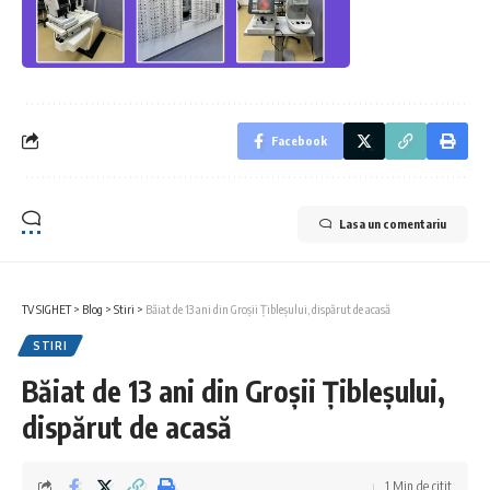
Facebook
Lasa un comentariu
TV SIGHET
>
Blog
>
Stiri
>
Băiat de 13 ani din Groșii Țibleșului, dispărut de acasă
STIRI
Băiat de 13 ani din Groșii Țibleșului,
dispărut de acasă
1 Min de citit