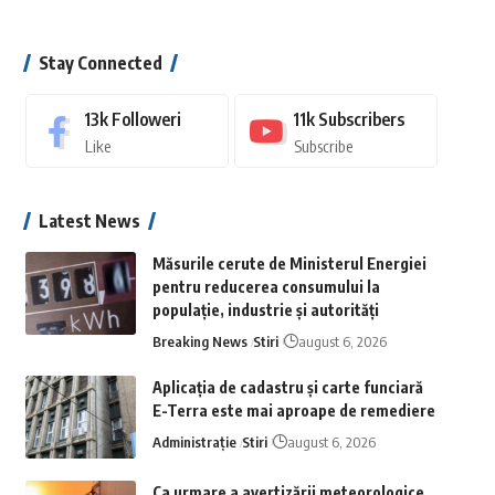
Stay Connected
13k
Followeri
11k
Subscribers
Like
Subscribe
Latest News
Măsurile cerute de Ministerul Energiei
pentru reducerea consumului la
populație, industrie și autorități
Breaking News
Stiri
august 6, 2026
Aplicaţia de cadastru şi carte funciară
E-Terra este mai aproape de remediere
Administrație
Stiri
august 6, 2026
Ca urmare a avertizării meteorologice