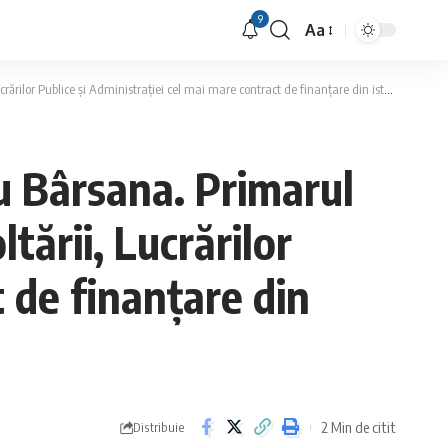
9
Aa
Font
Resizer
Publice și Administrației cel mai mare contract de finanțare din istoria comunei
u Bârsana. Primarul
ării, Lucrărilor
t de finanțare din
2 Min de citit
Distribuie