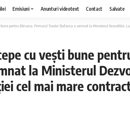
lei
Emisiuni
Anunturi videotext
Contact
Salvate
une pentru Bârsana. Primarul Teodor Ștefanca a semnat la Ministerul Dezvoltării, Lucrărilor 
cepe cu vești bune pentr
nat la Ministerul Dezvolt
ției cel mai mare contrac