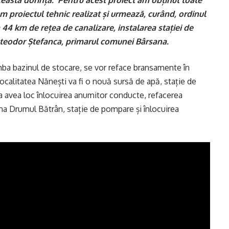
em proiectul tehnic realizat și urmează, curând, ordinul
a 44 km de rețea de canalizare, instalarea stației de
t teodor Ștefanca, primarul comunei Bârsana.
mba bazinul de stocare, se vor reface bransamente în
 localitatea Nănești va fi o nouă sursă de apă, stație de
a avea loc înlocuirea anumitor conducte, refacerea
ona Drumul Bătrân, stație de pompare și înlocuirea