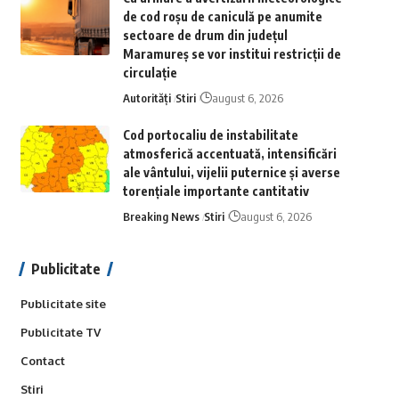
de cod roșu de caniculă pe anumite
sectoare de drum din județul
Maramureș se vor institui restricții de
circulație
Autorități
Stiri
august 6, 2026
Cod portocaliu de instabilitate
atmosferică accentuată, intensificări
ale vântului, vijelii puternice și averse
torențiale importante cantitativ
Breaking News
Stiri
august 6, 2026
Publicitate
Publicitate site
Publicitate TV
Contact
Stiri