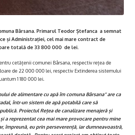
comuna Bârsana. Primarul Teodor Ștefanca a semnat
ice și Administrației, cel mai mare contract de
loare totală de 33 800 000 de lei.
pentru cetățenii comunei Bârsana, respectiv rețea de
aloare de 22 000 000 lei, respectiv Extinderea sistemului
uantum 1 180 000 lei.
temului de alimentare cu apă îm comuna Bârsana’’ are ca
dal, într-un sistem de apă potabilă care să
ublică. Proiectul Rețea de canalizare menajeră și
 și a reprezentat cea mai mare provocare pentru mine
ar, împreună, eu prin perseverență, iar dumneavoastră,
această dorință. Pentru acest proiect am obținut toate