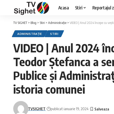
Acasa
Stiri
Reportajul zi
TV SIGHET
>
Blog
>
Stiri
>
Administrație
>
VIDEO | Anul 2024 începe cu vești b
ADMINISTRAȚIE
STIRI
VIDEO | Anul 2024 în
Teodor Ștefanca a sem
Publice și Administra
istoria comunei
TVSIGHET
publicat ianuarie 19, 2024