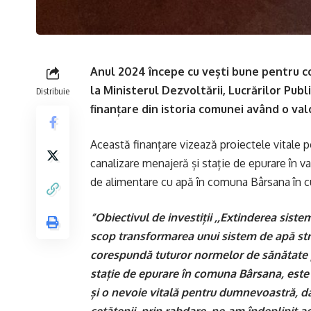
Anul 2024 începe cu vești bune pentru 
la Ministerul Dezvoltării, Lucrărilor Publ
Distribuie
finanțare din istoria comunei având o va
Această finanțare vizează proiectele vitale 
canalizare menajeră și stație de epurare în v
de alimentare cu apă în comuna Bârsana în c
”Obiectivul de investiții ,,Extinderea sis
scop transformarea unui sistem de apă stra
corespundă tuturor normelor de sănătate p
stație de epurare în comuna Bârsana, este
și o nevoie vitală pentru dumnevoastră, d
cetățenii, prin rabdare, ne-am îndeplinit 