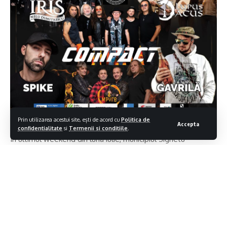
Prin utilizarea acestui site, ești de acord cu
Politica de
Accepta
confidentialitate
si
Termenii si conditiile
.
În ultimul weekend din luna iulie, municipiul Sighetu
Marmației își va recăpăta atmosfera medievală, grație
festivalului Eternul Maramureș, care ajunge anul acesta la
cea de-a 12-a ediție. Și de data aceasta, zeci de cavaleri,
domnițe și războinici vor pune stăpânire pe centrul orașului
și vor recrea atmosfera medievală, într-un decor specific
acelei perioade.
Contiua sa citesti