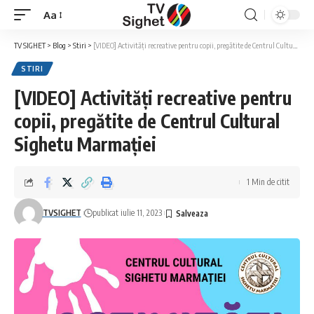
Aa
Font
Resizer
TV SIGHET
>
Blog
>
Stiri
>
[VIDEO] Activități recreative pentru copii, pregătite de Centrul Cultural Sighetu Marmației
STIRI
[VIDEO] Activități recreative pentru
copii, pregătite de Centrul Cultural
Sighetu Marmației
1 Min de citit
TVSIGHET
publicat iulie 11, 2023