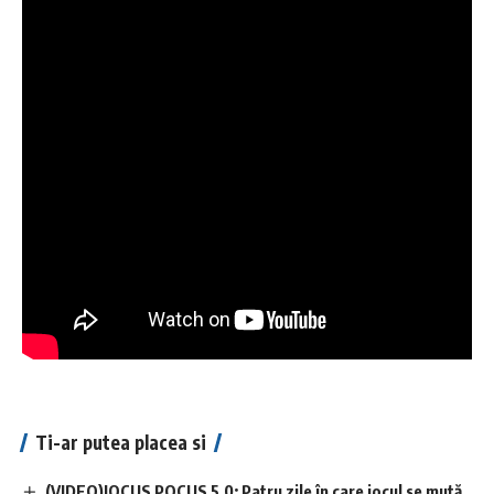
Ti-ar putea placea si
(VIDEO)JOCUS POCUS 5.0: Patru zile în care jocul se mută