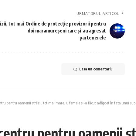
URMATORUL ARTICOL
zii, tot mai
Ordine de protecție provizorii pentru
doi maramureșeni care și-au agresat
partenerele
Lasa un comentariu
tru pentru oamenii străzii, tot mai mare. O femeie și-a făcut adăpost în fața unui su
entru pentru oamenii str