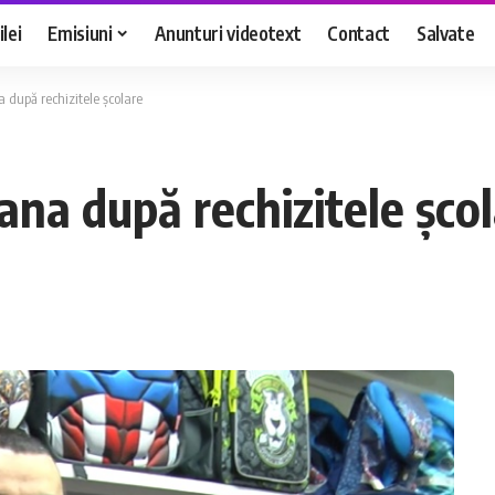
lei
Emisiuni
Anunturi videotext
Contact
Salvate
 după rechizitele școlare
na după rechizitele șco