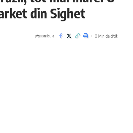
arket din Sighet
0 Min de citit
Distribuie