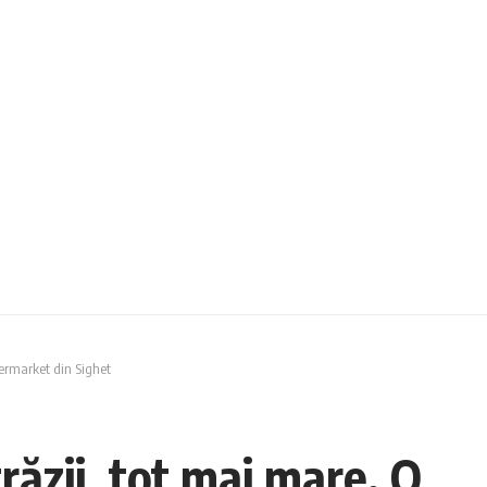
permarket din Sighet
ăzii, tot mai mare. O