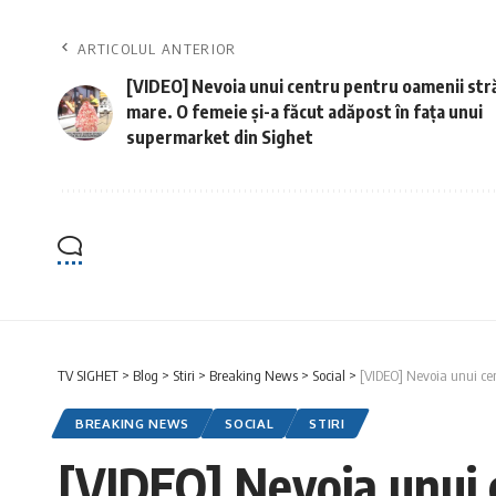
ARTICOLUL ANTERIOR
[VIDEO] Nevoia unui centru pentru oamenii stră
mare. O femeie și-a făcut adăpost în fața unui
supermarket din Sighet
TV SIGHET
>
Blog
>
Stiri
>
Breaking News
>
Social
>
[VIDEO] Nevoia unui cen
BREAKING NEWS
SOCIAL
STIRI
[VIDEO] Nevoia unui c