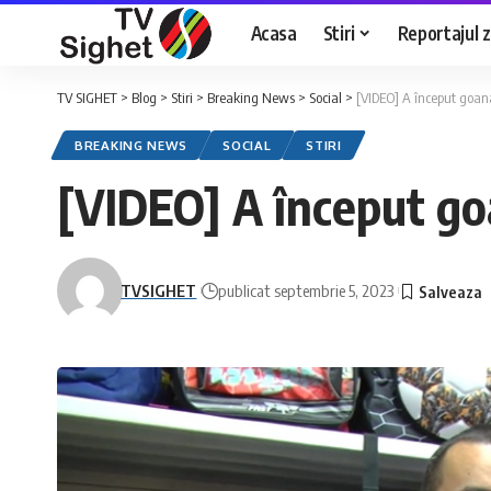
Acasa
Stiri
Reportajul zi
TV SIGHET
>
Blog
>
Stiri
>
Breaking News
>
Social
>
[VIDEO] A început goana
BREAKING NEWS
SOCIAL
STIRI
[VIDEO] A început goa
TVSIGHET
publicat septembrie 5, 2023