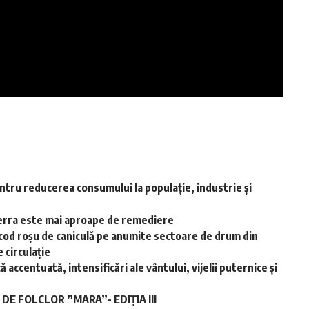
ntru reducerea consumului la populație, industrie și
-Terra este mai aproape de remediere
cod roșu de caniculă pe anumite sectoare de drum din
 circulație
accentuată, intensificări ale vântului, vijelii puternice și
E FOLCLOR ”MARA”- EDIȚIA III