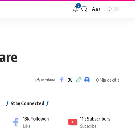
9
Aa
Font
Resizer
lare
0 Min de citit
Distribuie
Stay Connected
13k
Followeri
11k
Subscribers
Like
Subscribe