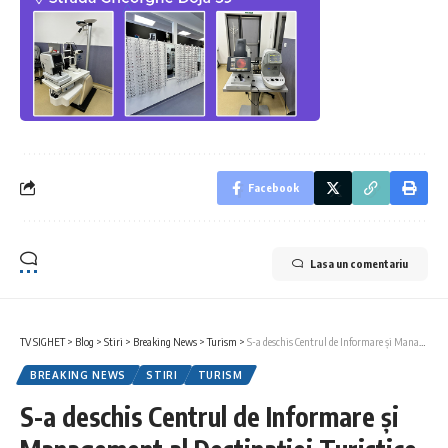
Facebook
Lasa un comentariu
TV SIGHET
>
Blog
>
Stiri
>
Breaking News
>
Turism
>
S-a deschis Centrul de Informare și Management al Destinației Turistice Leordina
BREAKING NEWS
STIRI
TURISM
S-a deschis Centrul de Informare și