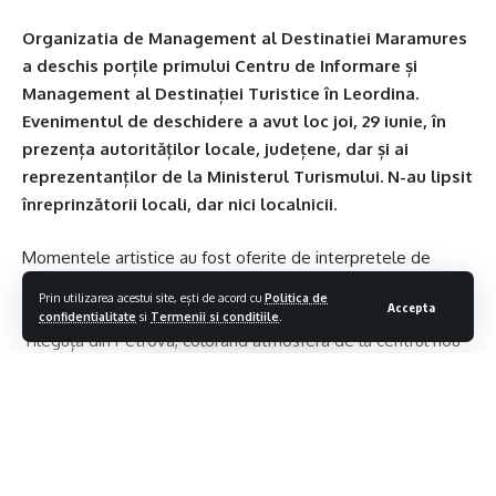
Organizatia de Management al Destinatiei Maramures
a deschis porțile primului Centru de Informare și
Management al Destinației Turistice în Leordina.
Evenimentul de deschidere a avut loc joi, 29 iunie, în
prezența autorităților locale, județene, dar și ai
reprezentanților de la Ministerul Turismului. N-au lipsit
înreprinzătorii locali, dar nici localnicii.
Momentele artistice au fost oferite de interpretele de
muzică populară Georgiana Cocârcă și Mărie Șofronici,
Prin utilizarea acestui site, ești de acord cu
Politica de
Accepta
acompaniate de Taraful Leordina, și de artiștii Ansamblului
confidentialitate
si
Termenii si conditiile
.
Tileguța din Petrova, colorând atmosfera de la centrul nou
înființat, turiștii din zonă, italieni și români, oprindu-se și ei să
captureze culorile porturilor tradiționale.
„
Deschiderea Centrelor de Informare și Management al
Destinației Turistice constituie un pas important pentru