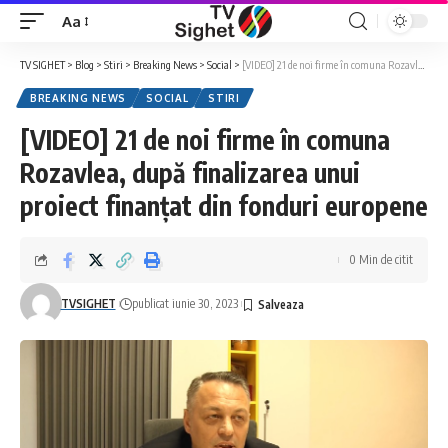
Aa
Font
Resizer
TV SIGHET
>
Blog
>
Stiri
>
Breaking News
>
Social
>
[VIDEO] 21 de noi firme în comuna Rozavlea, după finalizarea unui proiect finanțat din fonduri europene
BREAKING NEWS
SOCIAL
STIRI
[VIDEO] 21 de noi firme în comuna
Rozavlea, după finalizarea unui
proiect finanțat din fonduri europene
0 Min de citit
TVSIGHET
publicat iunie 30, 2023