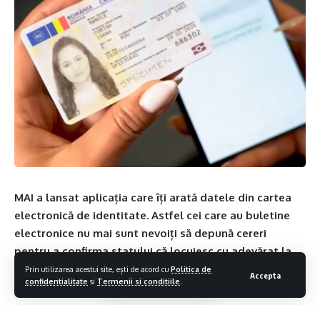
MAI a lansat aplicația care îți arată datele din cartea
electronică de identitate. Astfel cei care au buletine
electronice nu mai sunt nevoiți să depună cereri
pentru a confirma statului că locuiesc cu adevărat la
adresa pe care nu o mai au trecută pe buletinul
Prin utilizarea acestui site, ești de acord cu
Politica de
Accepta
confidentialitate
si
Termenii si conditiile
.
electronic.