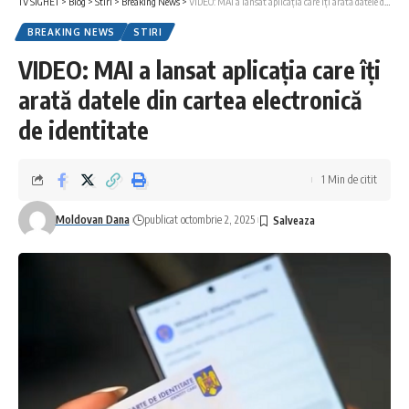
TV SIGHET
>
Blog
>
Stiri
>
Breaking News
>
VIDEO: MAI a lansat aplicația care îți arată datele din cartea electronică de identitate
BREAKING NEWS
STIRI
VIDEO: MAI a lansat aplicația care îți
arată datele din cartea electronică
de identitate
1 Min de citit
Moldovan Dana
publicat octombrie 2, 2025