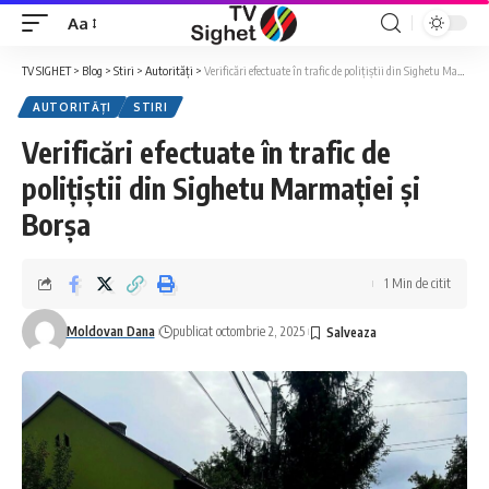
Aa
Font
Resizer
TV SIGHET
>
Blog
>
Stiri
>
Autorități
>
Verificări efectuate în trafic de polițiștii din Sighetu Marmației și Borșa
AUTORITĂȚI
STIRI
Verificări efectuate în trafic de
polițiștii din Sighetu Marmației și
Borșa
1 Min de citit
Moldovan Dana
publicat octombrie 2, 2025