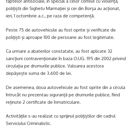
faptelor antisociale, în special a celor comise cu violență,
polițiștii din Sighetu Marmației și cei din Borșa au acționat,
ieri, 1 octombrie a.c., pe raza de competență.
Peste 75 de autovehicule au fost oprite și verificate de
polițiști și aproape 100 de persoane au fost legitimate.
Ca urmare a abaterilor constatate, au fost aplicate 32
sancțiuni contravenționale în baza O.UG. 195 din 2002 privind
circulația pe drumurile publice. Valoarea acestora
depășește suma de 3.600 de lei.
De asemenea, doua autovehicule au fost oprite din a circula
întrucât nu prezentau siguranță pe drumurile publice, fiind
reținute 2 certificate de înmatriculare.
Activitățile s-au realizat cu sprijinul polițiștilor din cadrul
Serviciului Criminalistic.