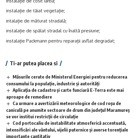
instalație de cosit iarbă;
instalație de tăiat vegetație;
intalație de măturat stradală;
instalație de spălat stradal cu înaltă presiune;
instalație Packmann pentru reparații asflat degradat;
Ti-ar putea placea si
Măsurile cerute de Ministerul Energiei pentru reducerea
consumului la populație, industrie și autorități
Aplicaţia de cadastru şi carte funciară E-Terra este mai
aproape de remediere
Ca urmare a avertizării meteorologice de cod roșu de
caniculă pe anumite sectoare de drum din județul Maramureș
se vor institui restricții de circulație
Cod portocaliu de instabilitate atmosferică accentuată,
intensificări ale vântului, vijelii puternice și averse torențiale
importante cantitativ