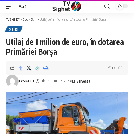
Aa
Font
Resizer
TV SIGHET
>
Blog
>
Stiri
>
Utilaj de 1 milion de euro, în dotarea Primăriei Borșa
STIRI
Utilaj de 1 milion de euro, în dotarea
Primăriei Borșa
1 Min de citit
TVSIGHET
publicat iunie 16, 2023