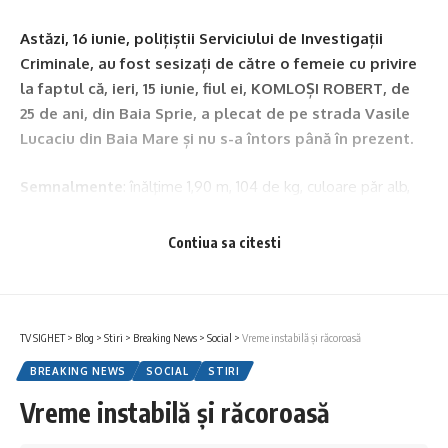
Astăzi, 16 iunie, polițiștii Serviciului de Investigații
Criminale, au fost sesizați de către o femeie cu privire
la faptul că, ieri, 15 iunie, fiul ei, KOMLOȘI ROBERT, de
25 de ani, din Baia Sprie, a plecat de pe strada Vasile
Lucaciu din Baia Mare și nu s-a întors până în prezent.
Semnalmente
: înălţime 1,90 m, 104 de kg, culoare păr alb,
drept și scurt, contur față ovală, ochi căprui, mărime ochi
mijlocii.
Contiua sa citesti
Persoanele care dețin informații utile cu privire la tânărul
dispărut sunt rugate să apeleze numărul unic de urgență 112
sau să anunțe cea mai apropiată unitate de poliție.
TV SIGHET
>
Blog
>
Stiri
>
Breaking News
>
Social
>
Vreme instabilă și răcoroasă
BREAKING NEWS
SOCIAL
STIRI
Ti-ar putea placea si
Vreme instabilă și răcoroasă
Măsurile cerute de Ministerul Energiei pentru reducerea