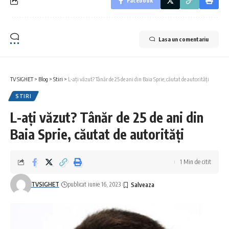
Facebook
Lasa un comentariu
TV SIGHET
>
Blog
>
Stiri
>
L-ați văzut? Tânăr de 25 de ani din Baia Sprie, căutat de autorități
STIRI
L-ați văzut? Tânăr de 25 de ani din
Baia Sprie, căutat de autorități
1 Min de citit
TVSIGHET
publicat iunie 16, 2023