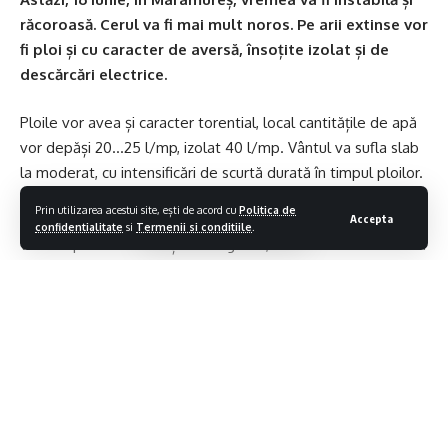
răcoroasă. Cerul va fi mai mult noros. Pe arii extinse vor
fi ploi și cu caracter de aversă, însoțite izolat și de
descărcări electrice.
Ploile vor avea și caracter torential, local cantitățile de apă
vor depăși 20…25 l/mp, izolat 40 l/mp. Vântul va sufla slab
la moderat, cu intensificări de scurtă durată în timpul ploilor.
Facebook
Prin utilizarea acestui site, ești de acord cu
Politica de
Temperaturile maxime, în scădere față de ziua precedentă,
Accepta
confidentialitate
si
Termenii si conditiile
.
vor fi cuprinse între 19 și 22 de grade, iar cele minime între 14
Lasa un comentariu
și 16 grade.
Ti-ar putea placea si
Măsurile cerute de Ministerul Energiei pentru reducerea
consumului la populație, industrie și autorități
Contiua sa citesti
Aplicaţia de cadastru şi carte funciară E-Terra este mai
aproape de remediere