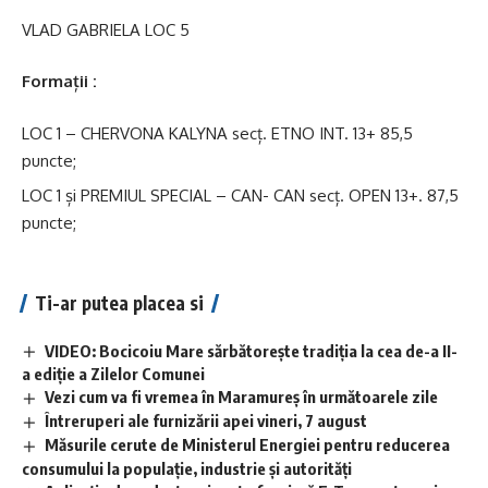
VLAD GABRIELA LOC 5
Formații :
LOC 1 – CHERVONA KALYNA secț. ETNO INT. 13+ 85,5
puncte;
LOC 1 și PREMIUL SPECIAL – CAN- CAN secț. OPEN 13+. 87,5
puncte;
Ti-ar putea placea si
VIDEO: Bocicoiu Mare sărbătorește tradiția la cea de-a II-
a ediție a Zilelor Comunei
Vezi cum va fi vremea în Maramureș în următoarele zile
Întreruperi ale furnizării apei vineri, 7 august
Măsurile cerute de Ministerul Energiei pentru reducerea
consumului la populație, industrie și autorități