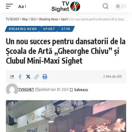
Aa
Font
Resizer
TV SIGHET
>
Blog
>
Stiri
>
Breaking News
>
Sport
>
Un nou succes pentru dansatorii de la Școala de Artă „Gheorghe Chivu” și Clubul Mini-Maxi Sighet
BREAKING NEWS
SPORT
STIRI
Un nou succes pentru dansatorii de la
Școala de Artă „Gheorghe Chivu” și
Clubul Mini-Maxi Sighet
2 Min de citit
TVSIGHET
publicat mai 30, 2023