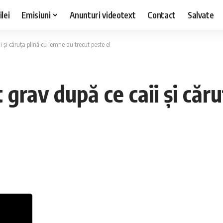
lei
Emisiuni
Anunturi videotext
Contact
Salvate
i și căruța plină cu lemne au trecut peste el
 grav după ce caii și căr