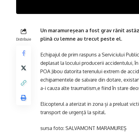
Un maramureșean a fost grav rănit astăzi î
plină cu lemne au trecut peste el.
Distribuie
Echipajul de prim raspuns a Serviciului Publ
deplasat la locului producerii accidentului, 
POA Jibou datorita terenului extrem de accid
echipamentele de salvare din dotare, existand
a-i cauza alte traumatism,e fiind în stare deo
Elicopterul a aterizat in zona și a preluat vic
transport de urgență la spital.
sursa foto: SALVAMONT MARAMUREȘ