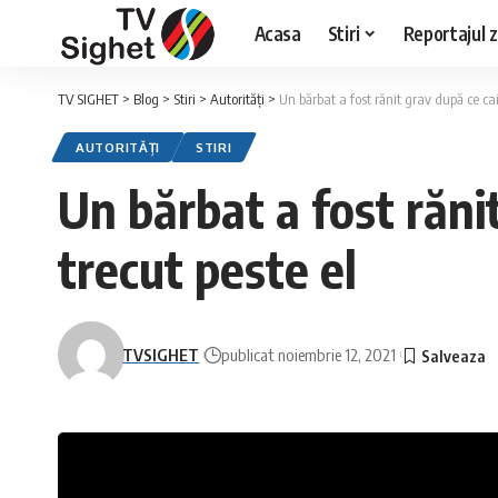
Acasa
Stiri
Reportajul zi
TV SIGHET
>
Blog
>
Stiri
>
Autorități
>
Un bărbat a fost rănit grav după ce cai
AUTORITĂȚI
STIRI
Un bărbat a fost rănit
trecut peste el
TVSIGHET
publicat noiembrie 12, 2021