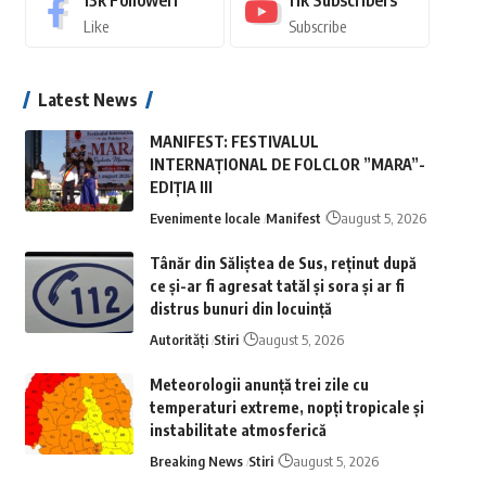
13k
Followeri
11k
Subscribers
Like
Subscribe
Latest News
MANIFEST: FESTIVALUL
INTERNAȚIONAL DE FOLCLOR ”MARA”-
EDIȚIA III
Evenimente locale
Manifest
august 5, 2026
Tânăr din Săliștea de Sus, reținut după
ce și-ar fi agresat tatăl și sora și ar fi
distrus bunuri din locuință
Autorități
Stiri
august 5, 2026
Meteorologii anunță trei zile cu
temperaturi extreme, nopţi tropicale şi
instabilitate atmosferică
Breaking News
Stiri
august 5, 2026