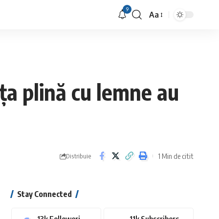
9
Aa
Font
Resizer
uța plină cu lemne au
1 Min de citit
Distribuie
Stay Connected