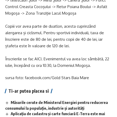
-> telescaun Șuior -> Mina Șuior -> Cariera Șuior -> Punct
Control Creasta Cocoșului -> Retur Poiana Boului -> Asfalt
Mogoșa -> Zona Tranziție Lacul Mogoșa
Copiii vor avea parte de duatlon, acesta cuprinzând
alergarea și ciclismul. Pentru sportivii individuali, taxa de
înscriere este de 80 de lei, pentru copii de 40 de lei, iar
ștafeta este în valoare de 120 de lei.
Înscrierile se fac
AICI
. Evenimentul va avea loc sâmbătă, 22
iulie, începând cu ora 10:30, la Domeniul Mogoșa.
sursa foto: facebook.com/Gold Stars Baia Mare
Ti-ar putea placea si
Măsurile cerute de Ministerul Energiei pentru reducerea
consumului la populație, industrie și autorități
Aplicaţia de cadastru şi carte funciară E-Terra este mai