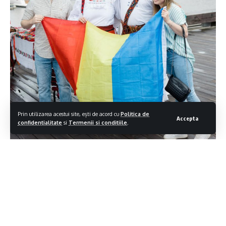
Prin utilizarea acestui site, ești de acord cu
Politica de
Accepta
confidentialitate
si
Termenii si conditiile
.
Ambasada României în Statele Unite ale Americii în
parteneriat cu Institutul Cultural Român din New York
au lansat în 2022 cel mai mare eveniment cultural cu
specific românesc din SUA, la Washington D.C
.