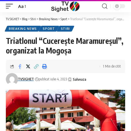
Aa
Font
Resizer
TV SIGHET
>
Blog
>
Stiri
>
Breaking News
>
Sport
>
Triatlonul “Cucerește Maramureșul”, organizat la Mogoșa
BREAKING NEWS
SPORT
STIRI
Triatlonul “Cucerește Maramureșul”,
organizat la Mogoșa
1 Min de citit
TVSIGHET
publicat iulie 4, 2023