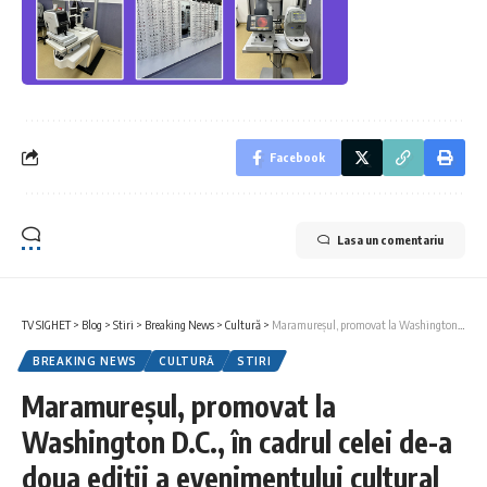
Facebook
Lasa un comentariu
TV SIGHET
>
Blog
>
Stiri
>
Breaking News
>
Cultură
>
Maramureșul, promovat la Washington D.C., în cadrul celei de-a doua ediții a evenimentului cultural Romanian Weekend at the Wharf
BREAKING NEWS
CULTURĂ
STIRI
Maramureșul, promovat la
Washington D.C., în cadrul celei de-a
doua ediții a evenimentului cultural