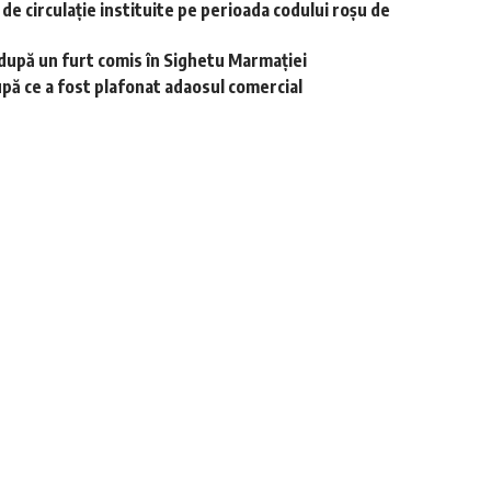
r de circulație instituite pe perioada codului roșu de
i după un furt comis în Sighetu Marmației
upă ce a fost plafonat adaosul comercial