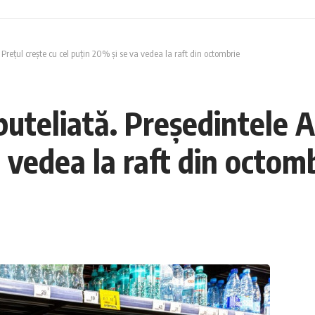
rețul crește cu cel puțin 20% și se va vedea la raft din octombrie
teliată. Președintele AP
a vedea la raft din octom