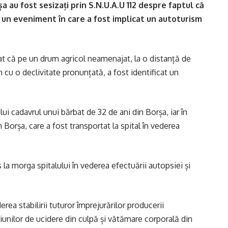
rșa au fost sesizați prin S.N.U.A.U 112 despre faptul că
c un eveniment în care a fost implicat un autoturism
atat că pe un drum agricol neamenajat, la o distanță de
cu o declivitate pronunțată, a fost identificat un
ului cadavrul unui bărbat de 32 de ani din Borșa, iar în
 Borșa, care a fost transportat la spital în vederea
 la morga spitalului în vederea efectuării autopsiei și
erea stabilirii tuturor împrejurărilor producerii
țiunilor de ucidere din culpă și vătămare corporală din