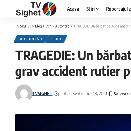
Acasa
Stiri
Reportajul zi
TV SIGHET
>
Blog
>
Stiri
>
Autorități
>
TRAGEDIE: Un bărbat de 32 de ani din
AUTORITĂȚI
STIRI
TRAGEDIE: Un bărbat 
grav accident rutier 
TVSIGHET
publicat septembrie 18, 2021