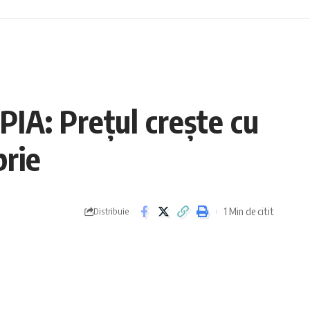
IA: Prețul crește cu
brie
1 Min de citit
Distribuie