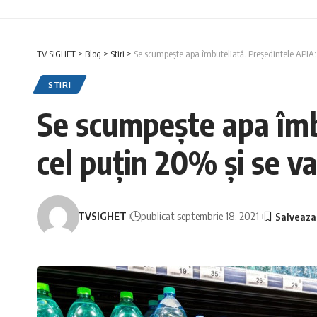
TV SIGHET
>
Blog
>
Stiri
>
Se scumpește apa îmbuteliată. Președintele APIA: P
STIRI
Se scumpește apa îmbu
cel puțin 20% și se v
TVSIGHET
publicat septembrie 18, 2021