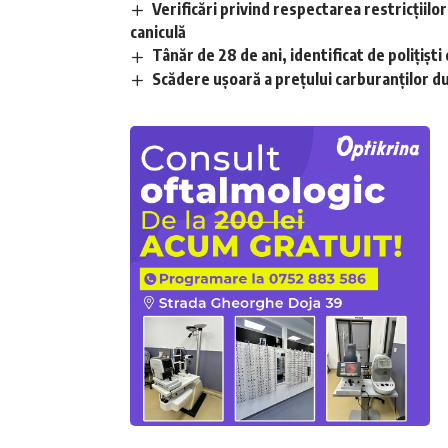
Verificări privind respectarea restricțiilo
caniculă
Tânăr de 28 de ani, identificat de polițișt
Scădere ușoară a prețului carburanților d