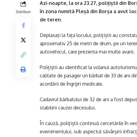
Azi-noapte, la ora 23.27, polițiștii din Bo
în zona numită Pleșă din Borșa a avut lo
Distribuie
de teren.
Deplasați la fața locului, polițiștii au const
aproximativ 25 de metri de drum, pe un teren 
autovehicul, care prezenta mai multe avarii.
Polițiștii au identificat la volanul autoturism
calitate de pasager un bărbat de 33 de ani din
acordării de îngrijiri medicale.
Cadavrul bărbatului de 32 de ani a fost depus
stabilirii cauzei decesului.
În cauză, polițiștii continuă cercetările în ved
evenimentului, sub aspectul săvârșirii infrac