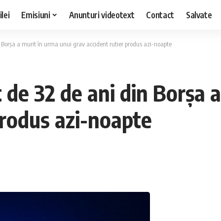
lei
Emisiuni
Anunturi videotext
Contact
Salvate
 Borșa a murit în urma unui grav accident rutier produs azi-noapte
de 32 de ani din Borșa a
produs azi-noapte