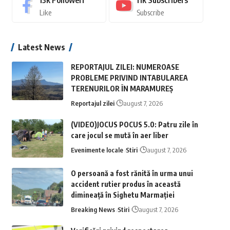
13k
Followeri
11k
Subscribers
Like
Subscribe
Latest News
REPORTAJUL ZILEI: NUMEROASE
PROBLEME PRIVIND INTABULAREA
TERENURILOR ÎN MARAMUREȘ
Reportajul zilei
august 7, 2026
(VIDEO)JOCUS POCUS 5.0: Patru zile în
care jocul se mută în aer liber
Evenimente locale
Stiri
august 7, 2026
O persoană a fost rănită în urma unui
accident rutier produs în această
dimineață în Sighetu Marmației
Breaking News
Stiri
august 7, 2026