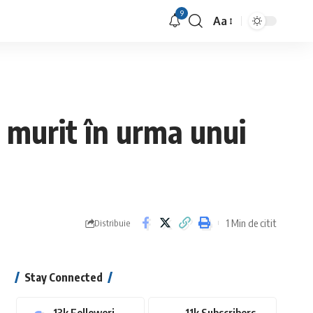
9
Aa
Font
Resizer
 murit în urma unui
1 Min de citit
Distribuie
Stay Connected