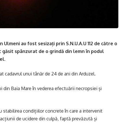
 din Ulmeni au fost sesizați prin S.N.U.A.U 112 de către o
t găsit spânzurat de o grindă din lemn în podul
el.
ficat cadavrul unui tânăr de 24 de ani din Arduzel.
ui din Baia Mare în vederea efectuării necropsiei și
u stabilirea condițiilor concrete în care a intervenit
acțiunii de ucidere din culpă, faptă prevăzută și