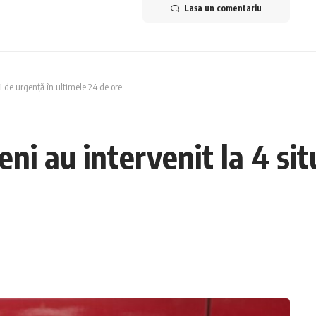
Lasa un comentariu
i de urgență în ultimele 24 de ore
i au intervenit la 4 situ