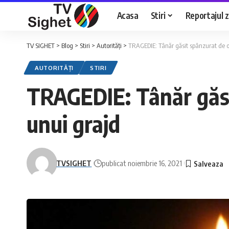
Acasa
Stiri
Reportajul zi
TV SIGHET
>
Blog
>
Stiri
>
Autorități
>
TRAGEDIE: Tânăr găsit spânzurat de o
AUTORITĂȚI
STIRI
TRAGEDIE: Tânăr găsi
unui grajd
TVSIGHET
publicat noiembrie 16, 2021