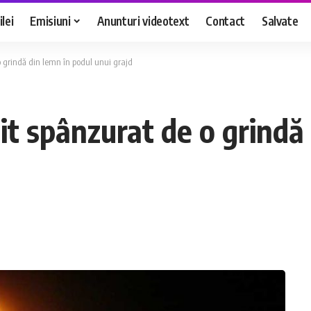
lei
Emisiuni
Anunturi videotext
Contact
Salvate
 grindă din lemn în podul unui grajd
t spânzurat de o grindă 