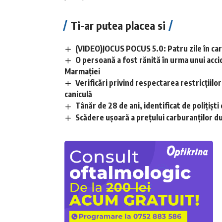
Ti-ar putea placea si
(VIDEO)JOCUS POCUS 5.0: Patru zile în care
O persoană a fost rănită în urma unui acci
Marmației
Verificări privind respectarea restricțiilo
caniculă
Tânăr de 28 de ani, identificat de polițișt
Scădere ușoară a prețului carburanților d