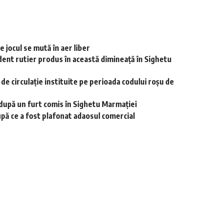
 jocul se mută în aer liber
dent rutier produs în această dimineață în Sighetu
r de circulație instituite pe perioada codului roșu de
i după un furt comis în Sighetu Marmației
upă ce a fost plafonat adaosul comercial