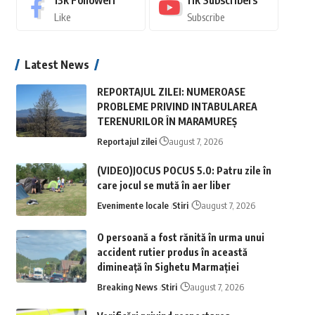
13k
Followeri
11k
Subscribers
Like
Subscribe
Latest News
REPORTAJUL ZILEI: NUMEROASE
PROBLEME PRIVIND INTABULAREA
TERENURILOR ÎN MARAMUREȘ
Reportajul zilei
august 7, 2026
(VIDEO)JOCUS POCUS 5.0: Patru zile în
care jocul se mută în aer liber
Evenimente locale
Stiri
august 7, 2026
O persoană a fost rănită în urma unui
accident rutier produs în această
dimineață în Sighetu Marmației
Breaking News
Stiri
august 7, 2026