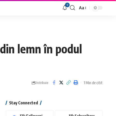
9
Aa
Font
Resizer
din lemn în podul
1 Min de citit
Distribuie
Stay Connected