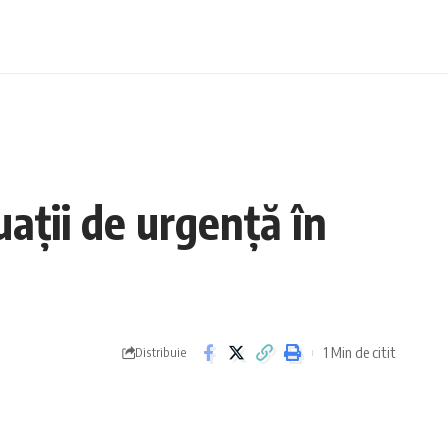
ații de urgență în
1 Min de citit
Distribuie