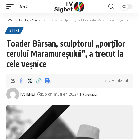
Aa
Font
Resizer
TV SIGHET
>
Blog
>
Stiri
>
Toader Bârsan, sculptorul „porților cerului Maramureșului”, a trecut la cele veșnice
STIRI
Toader Bârsan, sculptorul „porților
cerului Maramureșului”, a trecut la
cele veșnice
2 Min de citit
TVSIGHET
publicat ianuarie 4, 2022