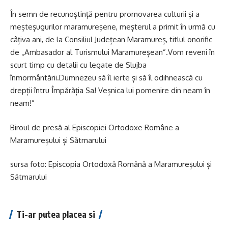
În semn de recunoștință pentru promovarea culturii și a
meșteșugurilor maramureșene, meșterul a primit în urmă cu
câțiva ani, de la Consiliul Județean Maramureș, titlul onorific
de „Ambasador al Turismului Maramureșean”.Vom reveni în
scurt timp cu detalii cu legate de Slujba
înmormântării.Dumnezeu să îl ierte și să îl odihnească cu
drepții întru Împărăția Sa! Veșnica lui pomenire din neam în
neam!”
Biroul de presă al Episcopiei Ortodoxe Române a
Maramureșului și Sătmarului
sursa foto: Episcopia Ortodoxă Română a Maramureșului și
Sătmarului
Ti-ar putea placea si