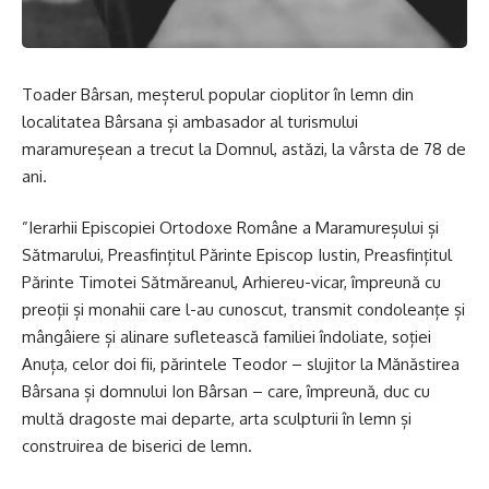
Toader Bârsan, meșterul popular cioplitor în lemn din
localitatea Bârsana și ambasador al turismului
maramureșean a trecut la Domnul, astăzi, la vârsta de 78 de
ani.
”Ierarhii Episcopiei Ortodoxe Române a Maramureșului și
Sătmarului, Preasfințitul Părinte Episcop Iustin, Preasfințitul
Părinte Timotei Sătmăreanul, Arhiereu-vicar, împreună cu
preoții și monahii care l-au cunoscut, transmit condoleanțe și
mângâiere și alinare sufletească familiei îndoliate, soției
Anuța, celor doi fii, părintele Teodor – slujitor la Mănăstirea
Bârsana și domnului Ion Bârsan – care, împreună, duc cu
multă dragoste mai departe, arta sculpturii în lemn și
construirea de biserici de lemn.