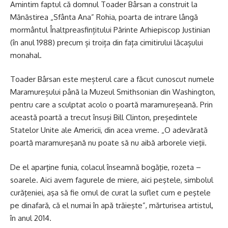
Amintim faptul că domnul Toader Bârsan a construit la
Mănăstirea „Sfânta Ana” Rohia, poarta de intrare lângă
mormântul Înaltpreasfințitului Părinte Arhiepiscop Justinian
(în anul 1988) precum și troița din fața cimitirului lăcașului
monahal.
Toader Bârsan este meșterul care a făcut cunoscut numele
Maramureșului până la Muzeul Smithsonian din Washington,
pentru care a sculptat acolo o poartă maramureșeană. Prin
această poartă a trecut însuși Bill Clinton, președintele
Statelor Unite ale Americii, din acea vreme. „O adevărată
poartă maramureşană nu poate să nu aibă arborele vieţii.
De el aparţine funia, colacul înseamnă bogăţie, rozeta –
soarele. Aici avem fagurele de miere, aici peştele, simbolul
curăţeniei, aşa să fie omul de curat la suflet cum e peştele
pe dinafară, că el numai în apă trăieşte”, mărturisea artistul,
în anul 2014.