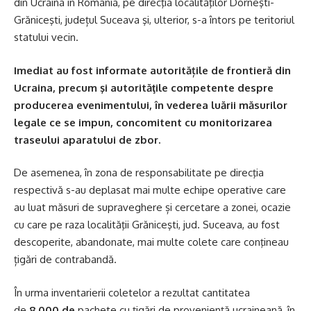
din Ucraina în România, pe direcţia localităţilor Dorneşti-
Grăniceşti, județul Suceava şi, ulterior, s-a întors pe teritoriul
statului vecin.
Imediat au fost informate autoritățile de frontieră din
Ucraina, precum şi autorităţile competente despre
producerea evenimentului, în vederea luării măsurilor
legale ce se impun, concomitent cu monitorizarea
traseului aparatului de zbor.
De asemenea, în zona de responsabilitate pe direcţia
respectivă s-au deplasat mai multe echipe operative care
au luat măsuri de supraveghere și cercetare a zonei, ocazie
cu care pe raza localităţii Grăniceşti, jud. Suceava, au fost
descoperite, abandonate, mai multe colete care conţineau
țigări de contrabandă.
În urma inventarierii coletelor a rezultat cantitatea
de
8.000 de
pachete cu țigări de provenienţă ucraineană, în