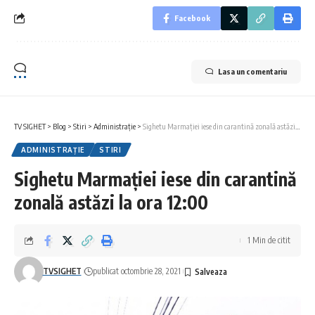
Facebook
Lasa un comentariu
TV SIGHET
>
Blog
>
Stiri
>
Administrație
>
Sighetu Marmației iese din carantină zonală astăzi la ora 12:00
ADMINISTRAȚIE
STIRI
Sighetu Marmației iese din carantină
zonală astăzi la ora 12:00
1 Min de citit
TVSIGHET
publicat octombrie 28, 2021