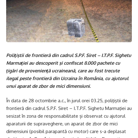
Poliţiştii de frontieră din cadrul S.P.F. Siret – I.T.P.F. Sighetu
Marmaţiei au descoperit şi confiscat 8.000 pachete cu
ţigări de provenienţă ucraineană, care au fost trecute
ilegal peste frontieră din Ucraina în România, cu ajutorul
unui aparat de zbor de mici dimensiuni.
În data de 28 octombrie a.c., în jurul orei 03.25, poliţiştii de
frontieră din cadrul S.P.F. Siret – I.T.P.F. Sighetu Marmaţiei au
sesizat în zona de responsabilitate și observat cu ajutorul
aparaturii de supraveghere, un aparat de zbor de mici
dimensiuni (posibil parapantă cu motor) care s-a deplasat