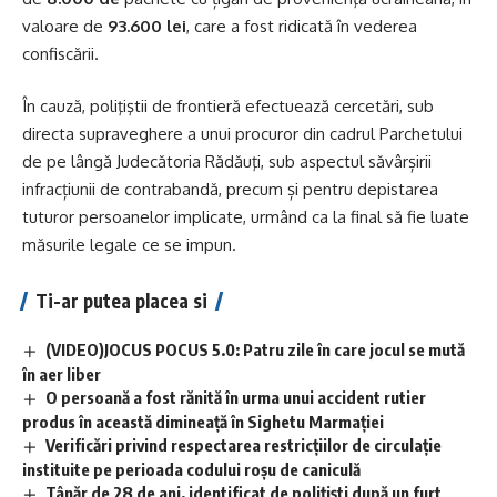
valoare de
93.600
lei
, care a fost ridicată în vederea
confiscării.
În cauză, poliţiştii de frontieră efectuează cercetări, sub
directa supraveghere a unui procuror din cadrul Parchetului
de pe lângă Judecătoria Rădăuţi, sub aspectul săvârșirii
infracțiunii de contrabandă, precum și pentru depistarea
tuturor persoanelor implicate, urmând ca la final să fie luate
măsurile legale ce se impun.
Ti-ar putea placea si
(VIDEO)JOCUS POCUS 5.0: Patru zile în care jocul se mută
în aer liber
O persoană a fost rănită în urma unui accident rutier
produs în această dimineață în Sighetu Marmației
Verificări privind respectarea restricțiilor de circulație
instituite pe perioada codului roșu de caniculă
Tânăr de 28 de ani, identificat de polițiști după un furt