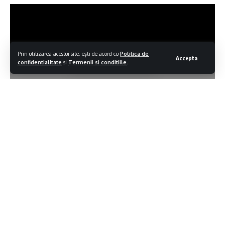
Prin utilizarea acestui site, ești de acord cu
Politica de
Accepta
confidentialitate
si
Termenii si conditiile
.
Contiua sa citesti
TV Sighet – „Televiziunea oraşului tău” înseamnă televiziunea
100% locală care emite 24 de ore din 24 pentru telespectatorul
maramureşean. TV Sighet este singurul post de televiziune 100%