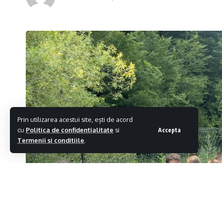
Prin utilizarea acestui site, ești de acord
cu
Politica de confidentialitate
si
Accepta
Termenii si conditiile
.