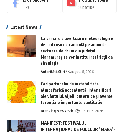
13k
Followeri
11k
Subscribers
Like
Subscribe
Latest News
Ca urmare a avertizării meteorologice
de cod roșu de caniculă pe anumite
sectoare de drum din județul
Maramureș se vor institui restricții de
circulație
Autorități
Stiri
august 6, 2026
Cod portocaliu de instabilitate
atmosferică accentuată, intensificări
ale vântului, vijelii puternice și averse
torențiale importante cantitativ
Breaking News
Stiri
august 6, 2026
MANIFEST: FESTIVALUL
INTERNAȚIONAL DE FOLCLOR ”MARA”-