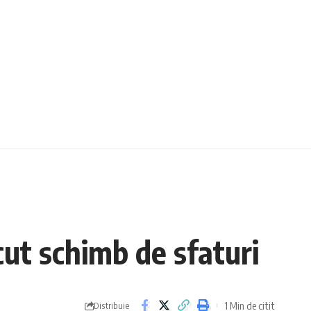
ăcut schimb de sfaturi
1 Min de citit
Distribuie