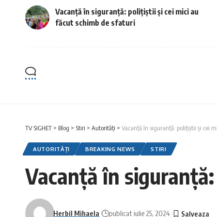
Vacanță în siguranță: polițiștii și cei mici au
făcut schimb de sfaturi
TV SIGHET
>
Blog
>
Stiri
>
Autorități
>
Vacanță în siguranță: polițiștii și cei 
AUTORITĂȚI
BREAKING NEWS
STIRI
Vacanță în siguranță: p
Herbil Mihaela
publicat iulie 25, 2024