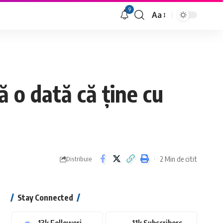
9
Aa
Font
Resizer
 o dată că ține cu
2 Min de citit
Distribuie
Stay Connected