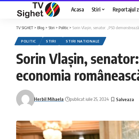
Acasa
Stiri
Reportajul zi
TV SIGHET
>
Blog
>
Stiri
>
Politic
>
Sorin Vlaşin, senator: „PSD demonstrează
POLITIC
STIRI
STIRI NATIONALE
Sorin Vlaşin, senator
economia româneasc
Herbil Mihaela
publicat iulie 25, 2024