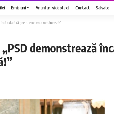
lei
Emisiuni
Anunturi videotext
Contact
Salvate
 încă o dată că ține cu economia românească!”
: „PSD demonstrează încă
ă!”