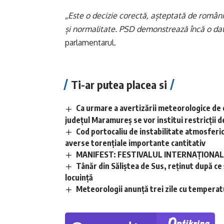
„
Este o decizie corectă, așteptată de români 
și normalitate. PSD demonstrează încă o d
parlamentarul.
Ti-ar putea placea si
Ca urmare a avertizării meteorologice de 
județul Maramureș se vor institui restricții de
Cod portocaliu de instabilitate atmosferică 
averse torențiale importante cantitativ
MANIFEST: FESTIVALUL INTERNAȚIONAL D
Tânăr din Săliștea de Sus, reținut după ce și
locuință
Meteorologii anunță trei zile cu temperatu