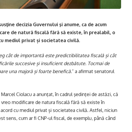
usţine decizia Guvernului şi anume, ca de acum
are de natură fiscală fără să existe, în prealabil, o
u mediul privat și societatea civilă.
g cât de importantă este predictibilitatea fiscală și cât
cările succesive și insuficient dezbătute. Tocmai de
pare una majoră și foarte benefică.
” a afirmat senatorul
 Marcel Ciolacu a anunţat, în cadrul şedinţei de astăzi, că
vreo modificare de natura fiscală fără să existe în
 acord cu mediul privat și societatea civilă. Astfel, niciun
est sens, cum ar fi CNP-ul fiscal, de exemplu, până când