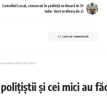
Consiliul Local, convocat în ședință ordinară în 31
iulie. Vezi ordinea de zi
Lasa un comentariu
mici au făcut schimb de sfaturi
olițiștii și cei mici au f