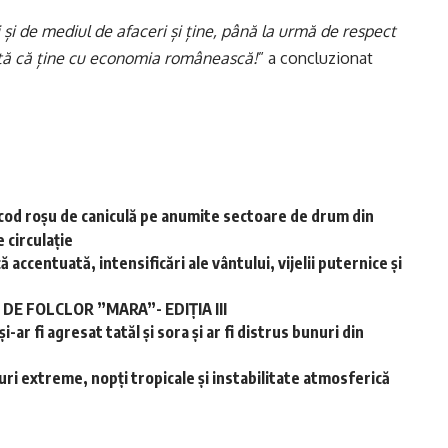
și de mediul de afaceri și ține, până la urmă de respect
ată că ține cu economia românească!
” a concluzionat
cod roșu de caniculă pe anumite sectoare de drum din
 circulație
accentuată, intensificări ale vântului, vijelii puternice și
E FOLCLOR ”MARA”- EDIȚIA III
-ar fi agresat tatăl și sora și ar fi distrus bunuri din
ri extreme, nopţi tropicale şi instabilitate atmosferică