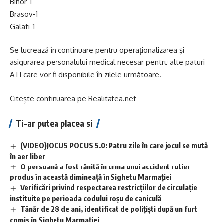
Bihor-1
Brasov-1
Galati-1
Se lucrează în continuare pentru operaționalizarea și
asigurarea personalului medical necesar pentru alte paturi
ATI care vor fi disponibile în zilele următoare.
Citește continuarea pe
Realitatea.net
Ti-ar putea placea si
(VIDEO)JOCUS POCUS 5.0: Patru zile în care jocul se mută
în aer liber
O persoană a fost rănită în urma unui accident rutier
produs în această dimineață în Sighetu Marmației
Verificări privind respectarea restricțiilor de circulație
instituite pe perioada codului roșu de caniculă
Tânăr de 28 de ani, identificat de polițiști după un furt
comis în Sighetu Marmației