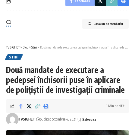
Facebook
Lasa un comentariu
TV SIGHET
>
Blog
>
Stiri
>
Două mandate de executare a pedepsei închisorii puse în aplicare de polițiștii de investigații criminale
STIRI
Două mandate de executare a
pedepsei închisorii puse în aplicare
de polițiștii de investigații criminale
1 Min de citit
TVSIGHET
publicat octombrie 4, 2021