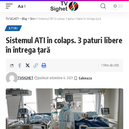
Aa
Font
Resizer
TV SIGHET
>
Blog
>
Stiri
>
Sistemul ATI în colaps. 3 paturi libere în întrega țară
STIRI
Sistemul ATI în colaps. 3 paturi libere
în întrega țară
1 Min de citit
TVSIGHET
publicat octombrie 4, 2021