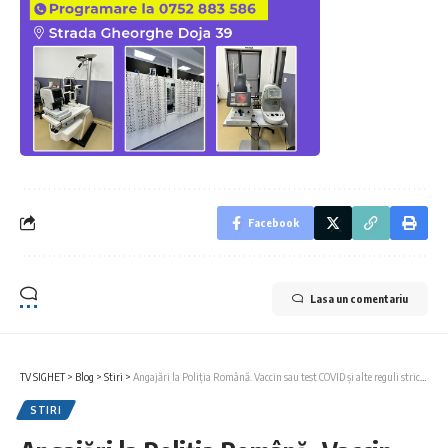
Facebook
Lasa un comentariu
TV SIGHET
>
Blog
>
Stiri
>
Angajări la Poliția Română. Vaccin sau test COVID și alte reguli stricte pentru candidații la concursuri
STIRI