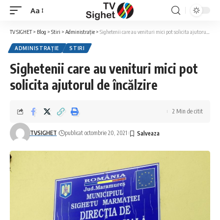
Aa
Font
Resizer
TV SIGHET
>
Blog
>
Stiri
>
Administrație
>
Sighetenii care au venituri mici pot solicita ajutorul de încălzire
ADMINISTRAȚIE
STIRI
Sighetenii care au venituri mici pot
solicita ajutorul de încălzire
2 Min de citit
TVSIGHET
publicat octombrie 20, 2021