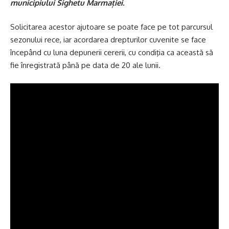
municipiului Sighetu Marmației.
Solicitarea acestor ajutoare se poate face pe tot parcursul
sezonului rece, iar acordarea drepturilor cuvenite se face
începând cu luna depunerii cererii, cu condiţia ca această să
fie înregistrată până pe data de 20 ale lunii.