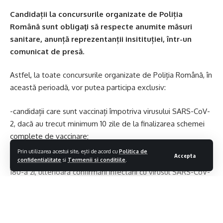
Candidații la concursurile organizate de Poliția
Română sunt obligaţi să respecte anumite măsuri
sanitare, anunță reprezentanții insitituției, într-un
comunicat de presă.
Astfel, la toate concursurile organizate de Poliția Română, în
această perioadă, vor putea participa exclusiv:
-candidații care sunt vaccinați împotriva virusului SARS-CoV-
2, dacă au trecut minimum 10 zile de la finalizarea schemei
complete de vaccinare;
Prin utilizarea acestui site, ești de acord cu
Politica de
Accepta
-candidații care se află în perioada cuprinsă între a 15-a zi şi a
confidentialitate
si
Termenii si conditiile
.
180-a zi, ulterioară confirmării infectării cu virusul SARS-CoV-
2;
-candidații care prezintă rezultatul negativ certificat al unui
test RT-PCR pentru infecţia cu virusul SARS-CoV-2, nu mai