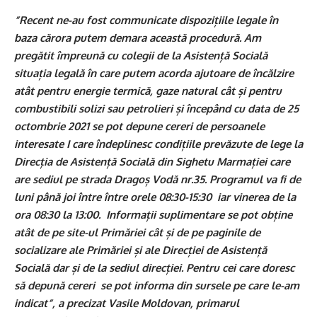
”Recent ne-au fost communicate dispozițiile legale în
baza cărora putem demara această procedură. Am
pregătit împreună cu colegii de la Asistență Socială
situația legală în care putem acorda ajutoare de încălzire
atât pentru energie termică, gaze natural cât și pentru
combustibili solizi sau petrolieri și începând cu data de 25
octombrie 2021 se pot depune cereri de persoanele
interesate I care îndeplinesc condițiile prevăzute de lege la
Direcția de Asistență Socială din Sighetu Marmației care
are sediul pe strada Dragoș Vodă nr.35. Programul va fi de
luni până joi între între orele 08:30-15:30 iar vinerea de la
ora 08:30 la 13:00. Informații suplimentare se pot obține
atât de pe site-ul Primăriei cât și de pe paginile de
socializare ale Primăriei și ale Direcției de Asistență
Socială dar și de la sediul direcției. Pentru cei care doresc
să depună cereri se pot informa din sursele pe care le-am
indicat”, a precizat Vasile Moldovan, primarul