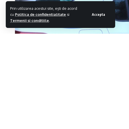
Prin utilizarea acestui site, ești de acord
cu
Politica de confidentialitate
si
Accepta
Termenii si conditiile
.
Polițiștii Biroului Județean de Poliție Tr
vârstă de 32 de ani din Baia Sprie care a 
Distribuie
care se intersectează cu DJ 182 B în com
Polițiștii au stabilit că tânărul, care cond
Mare, nu a oprit la bariera coborâtă, lovind-o 
evenimentului a rezultat doar scoaterea din 