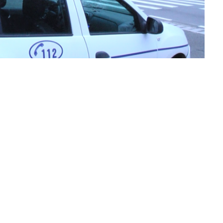
ansporturi Maramureș au identificat un bărbat în
avariat bariera de la trecerea la nivel cu calea ferată
una Mireșu Mare.
ucea un autoturism din direcția Șomcuta Mare spre Mireșu
și a trecut pe sub aceasta. Din fericire, în urma
funcțiune a barierei mecanice, problemă care a fost