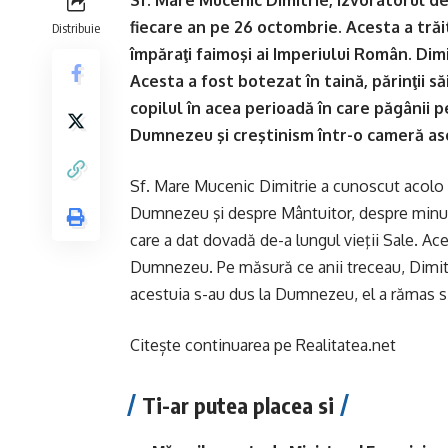
Sf. Mare Mucenic Dimitrie, Izvorâtorul de
fiecare an pe 26 octombrie. Acesta a trăi
Distribuie
împăraţi faimoşi ai Imperiului Român. Dimi
Acesta a fost botezat în taină, părinţii să
copilul în acea perioadă în care păgânii p
Dumnezeu şi creştinism într-o cameră asc
Sf. Mare Mucenic Dimitrie a cunoscut acolo t
Dumnezeu şi despre Mântuitor, despre minun
care a dat dovadă de-a lungul vieţii Sale. Aces
Dumnezeu. Pe măsură ce anii treceau, Dimitri
acestuia s-au dus la Dumnezeu, el a rămas sin
Citește continuarea pe
Realitatea.net
Ti-ar putea placea si