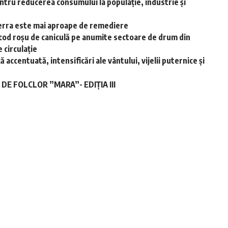
ntru reducerea consumului la populație, industrie și
-Terra este mai aproape de remediere
cod roșu de caniculă pe anumite sectoare de drum din
 circulație
accentuată, intensificări ale vântului, vijelii puternice și
E FOLCLOR ”MARA”- EDIȚIA III