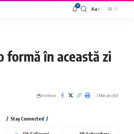
9
Aa
Font
Resizer
o formă în această zi
1 Min de citit
Distribuie
Stay Connected