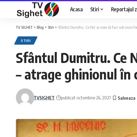
Acasa
Stiri
Reportajul zi
TV SIGHET
>
Blog
>
Stiri
>
Sfântul Dumitru. Ce NU ai voie să faci sub nicio f
STIRI
Sfântul Dumitru. Ce NU
– atrage ghinionul în 
TVSIGHET
publicat octombrie 26, 2021