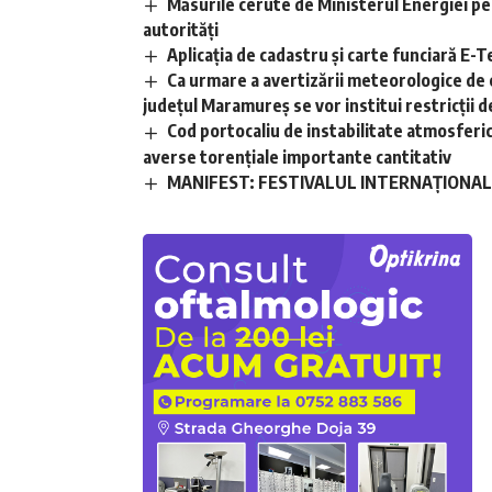
Măsurile cerute de Ministerul Energiei pe
autorități
Aplicaţia de cadastru şi carte funciară E
Ca urmare a avertizării meteorologice de 
județul Maramureș se vor institui restricții de
Cod portocaliu de instabilitate atmosferică 
averse torențiale importante cantitativ
MANIFEST: FESTIVALUL INTERNAȚIONAL D