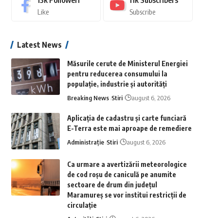
13k
Followeri
11k
Subscribers
Like
Subscribe
Latest News
Măsurile cerute de Ministerul Energiei
pentru reducerea consumului la
populație, industrie și autorități
Breaking News
Stiri
august 6, 2026
Aplicaţia de cadastru şi carte funciară
E-Terra este mai aproape de remediere
Administrație
Stiri
august 6, 2026
Ca urmare a avertizării meteorologice
de cod roșu de caniculă pe anumite
sectoare de drum din județul
Maramureș se vor institui restricții de
circulație