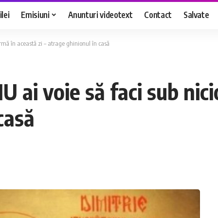
lei
Emisiuni
Anunturi videotext
Contact
Salvate
ormă în această zi – atrage ghinionul în casă
 ai voie să faci sub nici
casă