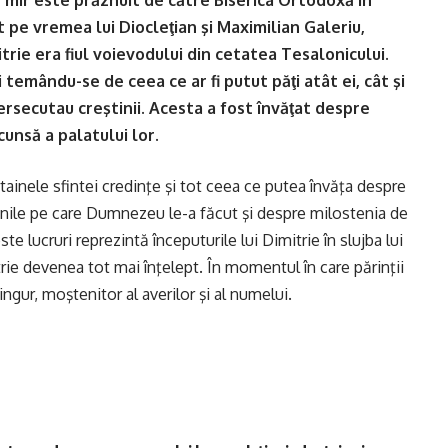
 mir este prăznuit de către Biserica Ortodoxă în
t pe vremea lui Diocleţian şi Maximilian Galeriu,
trie era fiul voievodului din cetatea Tesalonicului.
i temându-se de ceea ce ar fi putut păţi atât ei, cât şi
ersecutau creştinii. Acesta a fost învăţat despre
unsă a palatului lor.
ainele sfintei credinţe şi tot ceea ce putea învăţa despre
ile pe care Dumnezeu le-a făcut şi despre milostenia de
te lucruri reprezintă începuturile lui Dimitrie în slujba lui
e devenea tot mai înţelept. În momentul în care părinţii
gur, moştenitor al averilor şi al numelui.