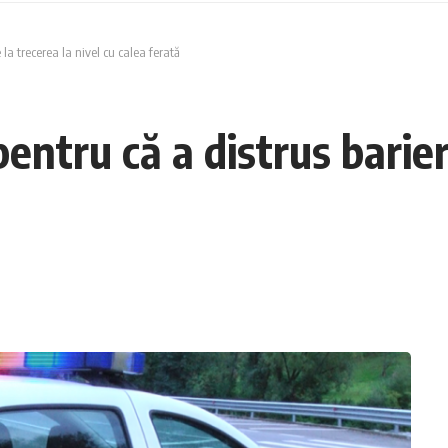
la trecerea la nivel cu calea ferată
entru că a distrus barier