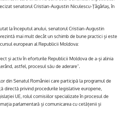
 precizat senatorul Cristian-Augustin Niculescu-Ţâgârlaş, în
utat la începutul anului, senatorul Cristian-Augustin
rezintă mai mult decât un schimb de bune practici și este
rcursul european al Republicii Moldova:
ct și activ în eforturile Republicii Moldova de a-și alinia
elerând, astfel, procesul său de aderare”.
ților din Senatul României care participă la programul de
nță directă privind procedurile legislative europene,
slației UE, rolul comisiilor specializate în procesul de
omația parlamentară și comunicarea cu cetățenii și