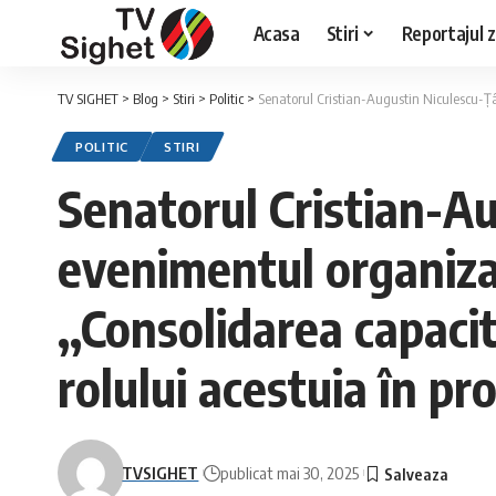
Acasa
Stiri
Reportajul zi
TV SIGHET
>
Blog
>
Stiri
>
Politic
>
Senatorul Cristian-Augustin Niculescu-Ţâgârlaş 
POLITIC
STIRI
Senatorul Cristian-Au
evenimentul organizat
,,Consolidarea capaci
rolului acestuia în pr
TVSIGHET
publicat mai 30, 2025