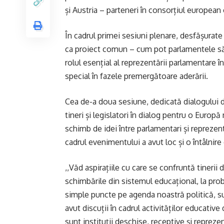
și Austria – parteneri în consorțiul european 
În cadrul primei sesiuni plenare, desfășurate
ca proiect comun – cum pot parlamentele să 
rolul esențial al reprezentării parlamentare în
special în fazele premergătoare aderării.
Cea de-a doua sesiune, dedicată dialogului dir
tineri și legislatori în dialog pentru o Europă
schimb de idei între parlamentari și reprezen
cadrul evenimentului a avut loc și o întâlnir
,,Văd aspirațiile cu care se confruntă tinerii
schimbările din sistemul educațional, la pr
simple puncte pe agenda noastră politică, sunt
avut discuții în cadrul activităților educativ
sunt instituții deschise, receptive și reprezent