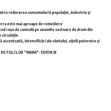
ntru reducerea consumului la populație, industrie și
-Terra este mai aproape de remediere
cod roșu de caniculă pe anumite sectoare de drum din
 circulație
accentuată, intensificări ale vântului, vijelii puternice și
E FOLCLOR ”MARA”- EDIȚIA III