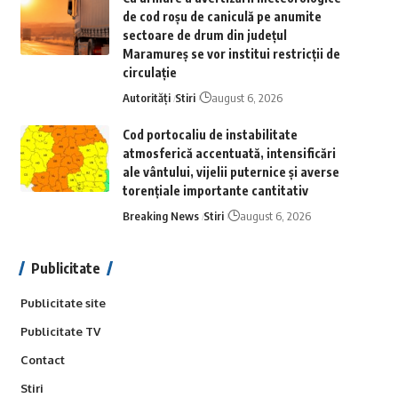
de cod roșu de caniculă pe anumite
sectoare de drum din județul
Maramureș se vor institui restricții de
circulație
Autorități
Stiri
august 6, 2026
Cod portocaliu de instabilitate
atmosferică accentuată, intensificări
ale vântului, vijelii puternice și averse
torențiale importante cantitativ
Breaking News
Stiri
august 6, 2026
Publicitate
Publicitate site
Publicitate TV
Contact
Stiri