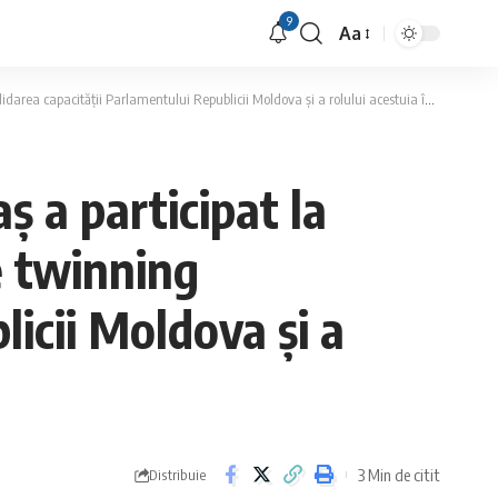
9
Aa
Font
Resizer
 Parlamentului Republicii Moldova și a rolului acestuia în procesul de aderare la UE”
ş a participat la
e twinning
licii Moldova și a
3 Min de citit
Distribuie