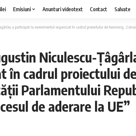
lei
Emisiuni
Anunturi videotext
Contact
Salvate
a participat la evenimentul organizat în cadrul proiectului de twinning ,,Consolidarea capacității
gustin Niculescu-Ţâgârla
 în cadrul proiectului d
tății Parlamentului Repub
ocesul de aderare la UE”