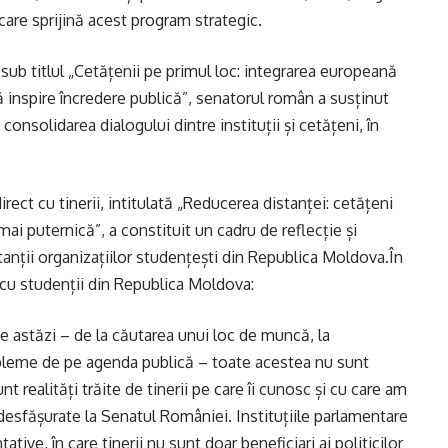
care sprijină acest program strategic.
 sub titlul „Cetățenii pe primul loc: integrarea europeană
inspire încredere publică”, senatorul român a susținut
 consolidarea dialogului dintre instituții și cetățeni, în
ect cu tinerii, intitulată „Reducerea distanței: cetățeni
 mai puternică”, a constituit un cadru de reflecție și
tanții organizațiilor studențești din Republica Moldova.În
e cu studenții din Republica Moldova:
 de astăzi – de la căutarea unui loc de muncă, la
obleme de pe agenda publică – toate acestea nu sunt
 realități trăite de tinerii pe care îi cunosc și cu care am
e desfășurate la Senatul României. Instituțiile parlamentare
ative, în care tinerii nu sunt doar beneficiari ai politicilor