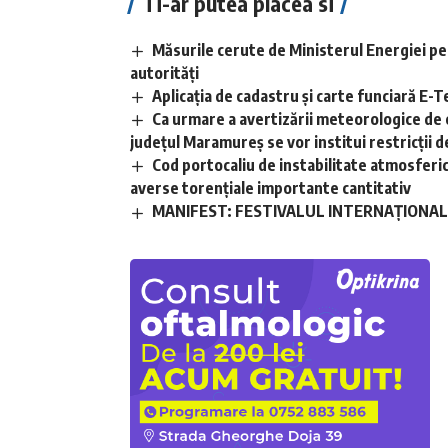
Ti-ar putea placea si
Măsurile cerute de Ministerul Energiei pe
autorități
Aplicaţia de cadastru şi carte funciară E
Ca urmare a avertizării meteorologice de 
județul Maramureș se vor institui restricții de
Cod portocaliu de instabilitate atmosferică 
averse torențiale importante cantitativ
MANIFEST: FESTIVALUL INTERNAȚIONAL D