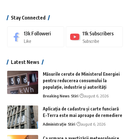
Stay Connected
13k
Followeri
11k
Subscribers
Like
Subscribe
Latest News
Măsurile cerute de Ministerul Energiei
pentru reducerea consumului la
populație, industrie și autorități
Breaking News
Stiri
august 6, 2026
Aplicaţia de cadastru şi carte funciară
E-Terra este mai aproape de remediere
Administrație
Stiri
august 6, 2026
Ca urmare a avertizării meteorologice