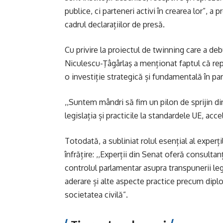
publice, ci parteneri activi în crearea lor”, a
cadrul declarațiilor de presă.
Cu privire la proiectul de twinning care a deb
Niculescu-Ţâgârlaş a menționat faptul că rep
o investiție strategică și fundamentală în pa
,,Suntem mândri să fim un pilon de sprijin dire
legislația și practicile la standardele UE, acc
Totodată, a subliniat rolul esențial al exper
înfrățire: ,,Experții din Senat oferă consulta
controlul parlamentar asupra transpunerii legi
aderare și alte aspecte practice precum dipl
societatea civilă”.