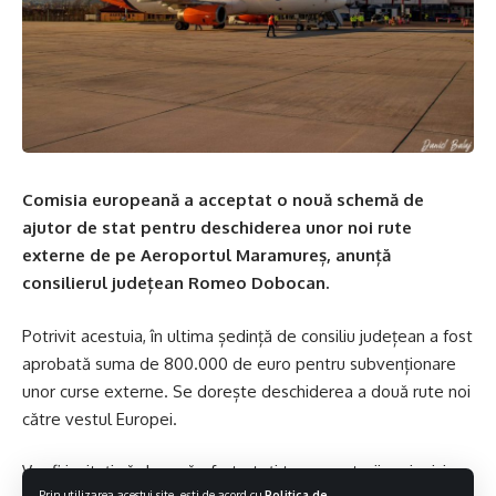
Comisia europeană a acceptat o nouă schemă de
ajutor de stat pentru deschiderea unor noi rute
externe de pe Aeroportul Maramureș, anunță
consilierul județean Romeo Dobocan.
Potrivit acestuia, în ultima ședință de consiliu județean a fost
aprobată suma de 800.000 de euro pentru subvenționare
unor curse externe. Se dorește deschiderea a două rute noi
către vestul Europei.
Vor fi invitați să depună oferte toți tur operatorii aerieni, iar
Prin utilizarea acestui site, ești de acord cu
Politica de