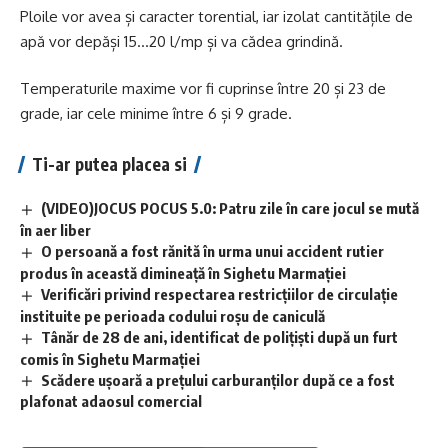
Ploile vor avea și caracter torential, iar izolat cantitățile de
apă vor depăși 15…20 l/mp și va cădea grindină.
Temperaturile maxime vor fi cuprinse între 20 și 23 de
grade, iar cele minime între 6 și 9 grade.
Ti-ar putea placea si
(VIDEO)JOCUS POCUS 5.0: Patru zile în care jocul se mută
în aer liber
O persoană a fost rănită în urma unui accident rutier
produs în această dimineață în Sighetu Marmației
Verificări privind respectarea restricțiilor de circulație
instituite pe perioada codului roșu de caniculă
Tânăr de 28 de ani, identificat de polițiști după un furt
comis în Sighetu Marmației
Scădere ușoară a prețului carburanților după ce a fost
plafonat adaosul comercial