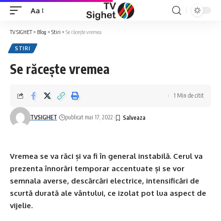
Aa
Font
Resizer
TV SIGHET
>
Blog
>
Stiri
>
Se răcește vremea
STIRI
Se răcește vremea
1 Min de citit
TVSIGHET
publicat mai 17, 2022
Vremea se va răci și va fi în general instabilă. Cerul va
prezenta înnorări temporar accentuate și se vor
semnala averse, descărcări electrice, intensificări de
scurtă durată ale vântului, ce izolat pot lua aspect de
vijelie.