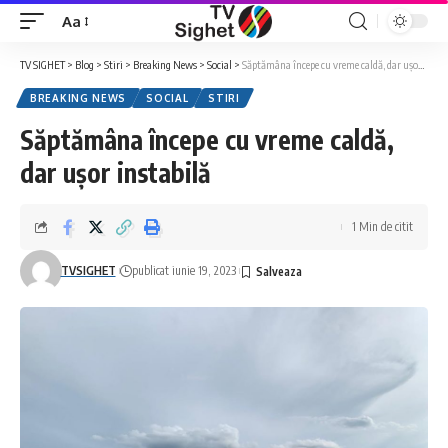
Aa
Font
Resizer
TV SIGHET
>
Blog
>
Stiri
>
Breaking News
>
Social
>
Săptămâna începe cu vreme caldă, dar ușor instabilă
BREAKING NEWS
SOCIAL
STIRI
Săptămâna începe cu vreme caldă,
dar ușor instabilă
1 Min de citit
TVSIGHET
publicat iunie 19, 2023