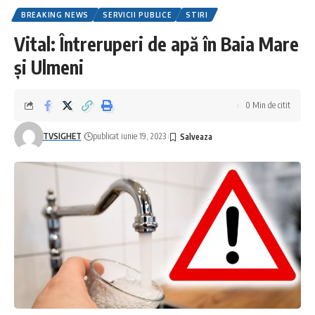
BREAKING NEWS
SERVICII PUBLICE
STIRI
Vital: Întreruperi de apă în Baia Mare
și Ulmeni
0 Min de citit
TVSIGHET
publicat iunie 19, 2023