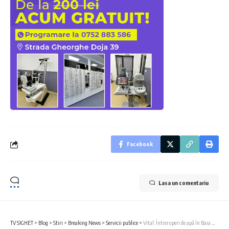
Facebook
Lasa un comentariu
TV SIGHET
>
Blog
>
Stiri
>
Breaking News
>
Servicii publice
>
Vital: Întreruperi de apă în Baia Mare și Ulmeni