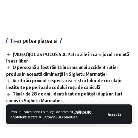
Ti-ar putea placea si
(VIDEO)JOCUS POCUS 5.0: Patru zile în care jocul se mută
în aer liber
O persoană a fost rănită în urma unui accident rutier
produs în această dimineață în Sighetu Marmației
Verificări privind respectarea restricțiilor de circulație
instituite pe perioada codului roșu de caniculă
Tânăr de 28 de ani, identificat de polițiști după un furt
comis în Sighetu Marmației
Scădere ușoară a prețului carburanților după ce a fost
Prin utilizarea acestui site, ești de acord cu
Politica de
plafonat adaosul comercial
Accepta
confidentialitate
si
Termenii si conditiile
.