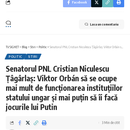
Facebook
Lasa un comentariu
TV SIGHET
>
Blog
>
Stiri
>
Politic
>
Senatorul PNL Cristian Niculescu Țâgârlaș: Viktor Orbán să se ocupe mai mult de funcționarea instituțiilor statului ungar și mai puțin să îi facă jocurile lui Putin
POLITIC
STIRI
Senatorul PNL Cristian Niculescu
Țâgârlaș: Viktor Orbán să se ocupe
mai mult de funcționarea instituțiilor
statului ungar și mai puțin să îi facă
jocurile lui Putin
3 Min de citit