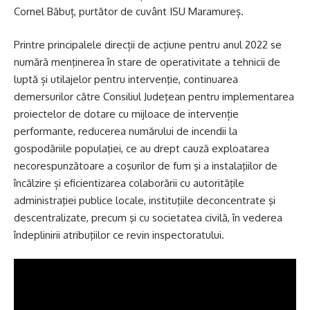
Cornel Băbuț, purtător de cuvânt ISU Maramureș.
Printre principalele direcții de acțiune pentru anul 2022 se
numără menţinerea în stare de operativitate a tehnicii de
luptă și utilajelor pentru intervenţie, continuarea
demersurilor către Consiliul Judeţean pentru implementarea
proiectelor de dotare cu mijloace de intervenție
performante, reducerea numărului de incendii la
gospodăriile populaţiei, ce au drept cauză exploatarea
necorespunzătoare a coşurilor de fum şi a instalaţiilor de
încălzire și eficientizarea colaborării cu autorităţile
administraţiei publice locale, instituţiile deconcentrate şi
descentralizate, precum şi cu societatea civilă, în vederea
îndeplinirii atribuţiilor ce revin inspectoratului.