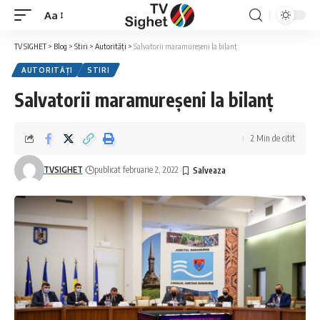
Aa
Font
Resizer
TV SIGHET
>
Blog
>
Stiri
>
Autorități
>
Salvatorii maramureșeni la bilanț
AUTORITĂȚI
STIRI
Salvatorii maramureșeni la bilanț
2 Min de citit
TVSIGHET
publicat februarie 2, 2022