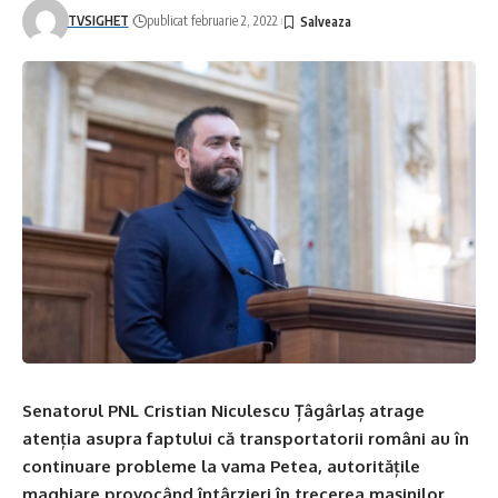
TVSIGHET
publicat februarie 2, 2022
Senatorul PNL Cristian Niculescu Țâgârlaș atrage
atenția asupra faptului că transportatorii români au în
continuare probleme la vama Petea, autoritățile
maghiare provocând întârzieri în trecerea mașinilor,