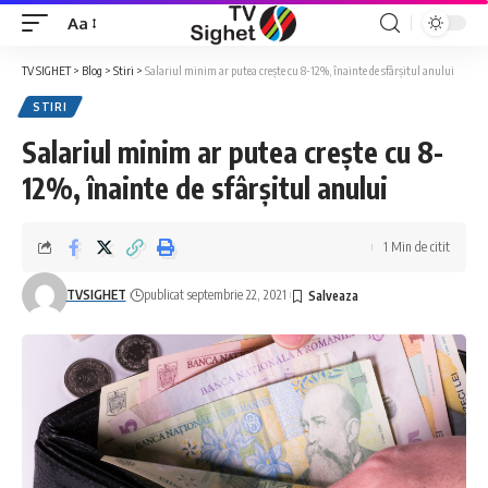
Aa
Font
Resizer
TV SIGHET
>
Blog
>
Stiri
>
Salariul minim ar putea creşte cu 8-12%, înainte de sfârşitul anului
STIRI
Salariul minim ar putea creşte cu 8-
12%, înainte de sfârşitul anului
1 Min de citit
TVSIGHET
publicat septembrie 22, 2021