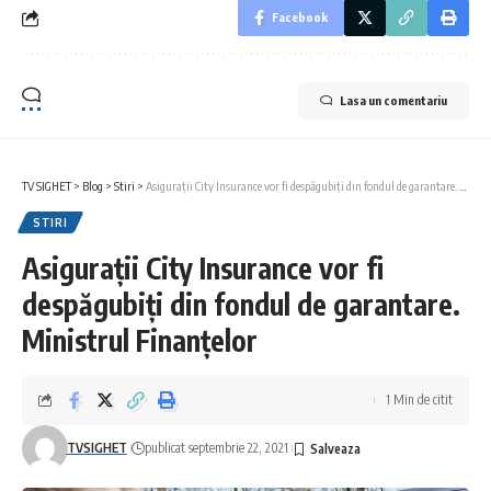
Facebook
Lasa un comentariu
TV SIGHET
>
Blog
>
Stiri
>
Asigurații City Insurance vor fi despăgubiți din fondul de garantare. Ministrul Finanțelor
STIRI
Asigurații City Insurance vor fi
despăgubiți din fondul de garantare.
Ministrul Finanțelor
1 Min de citit
TVSIGHET
publicat septembrie 22, 2021