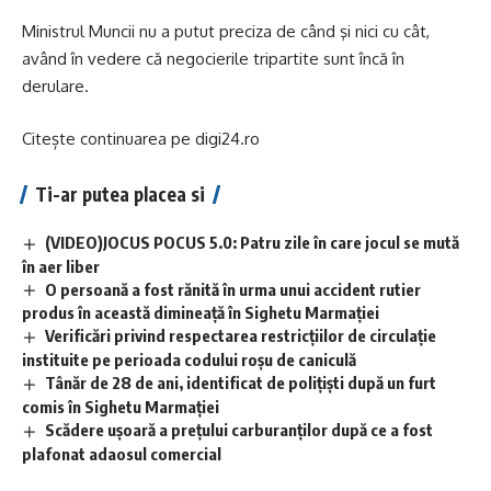
Ministrul Muncii nu a putut preciza de când şi nici cu cât,
având în vedere că negocierile tripartite sunt încă în
derulare.
Citește continuarea pe
digi24.ro
Ti-ar putea placea si
(VIDEO)JOCUS POCUS 5.0: Patru zile în care jocul se mută
în aer liber
O persoană a fost rănită în urma unui accident rutier
produs în această dimineață în Sighetu Marmației
Verificări privind respectarea restricțiilor de circulație
instituite pe perioada codului roșu de caniculă
Tânăr de 28 de ani, identificat de polițiști după un furt
comis în Sighetu Marmației
Scădere ușoară a prețului carburanților după ce a fost
plafonat adaosul comercial