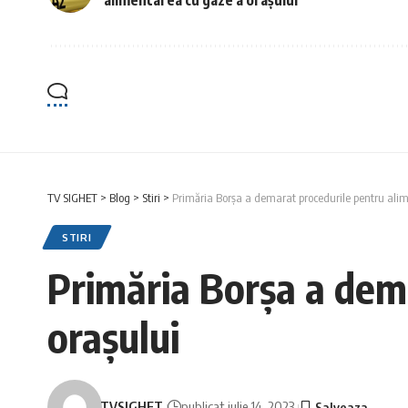
TV SIGHET
>
Blog
>
Stiri
>
Primăria Borșa a demarat procedurile pentru ali
STIRI
Primăria Borșa a dem
orașului
TVSIGHET
publicat iulie 14, 2023