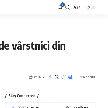
9
Aa
Font
Resizer
de vârstnici din
3 Min de citit
Distribuie
Stay Connected