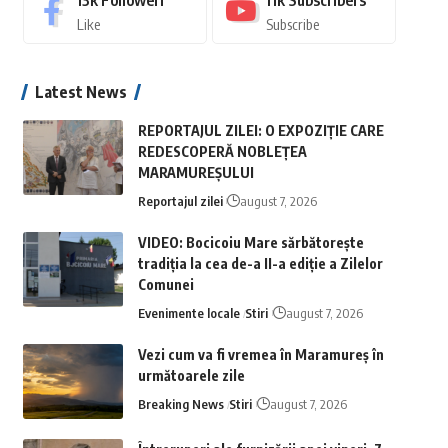
13k
Followeri
11k
Subscribers
Like
Subscribe
Latest News
REPORTAJUL ZILEI: O EXPOZIȚIE CARE
REDESCOPERĂ NOBLEȚEA
MARAMUREȘULUI
Reportajul zilei
august 7, 2026
VIDEO: Bocicoiu Mare sărbătorește
tradiția la cea de-a II-a ediție a Zilelor
Comunei
Evenimente locale
Stiri
august 7, 2026
Vezi cum va fi vremea în Maramureș în
următoarele zile
Breaking News
Stiri
august 7, 2026