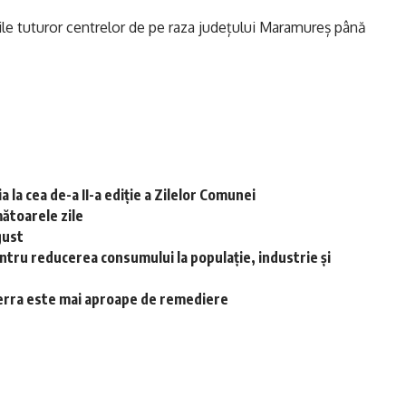
rile tuturor centrelor de pe raza județului Maramureș până
 la cea de-a II-a ediție a Zilelor Comunei
ătoarele zile
gust
ntru reducerea consumului la populație, industrie și
-Terra este mai aproape de remediere