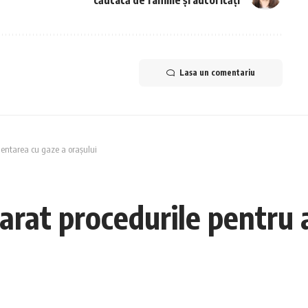
Lasa un comentariu
mentarea cu gaze a orașului
arat procedurile pentru 