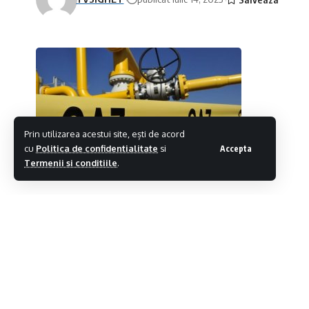
Prin utilizarea acestui site, ești de acord
cu
Politica de confidentialitate
si
Accepta
Termenii si conditiile
.
Primăria Borșa a demarat procedurile pe
tuturor imobilelor la rețea și asigurarea 
Distribuie
anunță primarul Ion Sorin Timiș, în urma 
Potrivit primarului, Ministerul Energiei și Mi
locale că Borșa este localitatea care cumulea
rețelele de gaze naturale: magistrală nouă, a