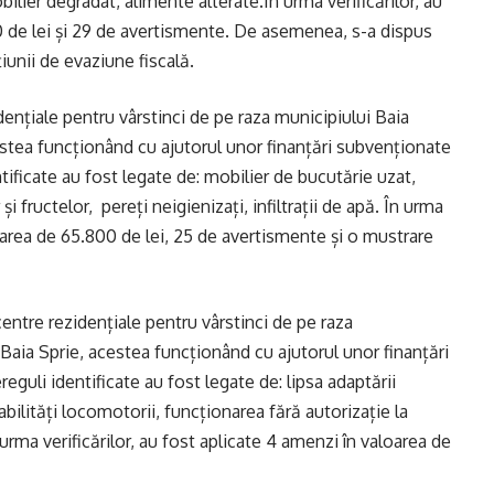
bilier degradat, alimente alterate.În urma verificărilor, au
0 de lei și 29 de avertismente. De asemenea, s-a dispus
țiunii de evaziune fiscală.
idențiale pentru vârstinci de pe raza municipiului Baia
estea funcționând cu ajutorul unor finanțări subvenționate
tificate au fost legate de: mobilier de bucutărie uzat,
fructelor, pereți neigienizați, infiltrații de apă. În urma
loarea de 65.800 de lei, 25 de avertismente și o mustrare
 centre rezidențiale pentru vârstinci de pe raza
 Baia Sprie, acestea funcționând cu ajutorul unor finanțări
reguli identificate au fost legate de: lipsa adaptării
bilități locomotorii, funcționarea fără autorizație la
 urma verificărilor, au fost aplicate 4 amenzi în valoarea de