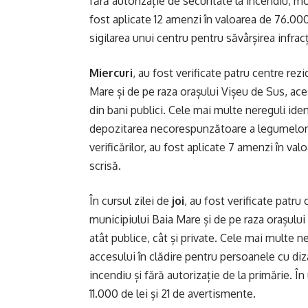
fără autorizație de securitate la incendiu, mo
fost aplicate 12 amenzi în valoarea de 76.00
sigilarea unui centru pentru săvârșirea infrac
Miercuri
, au fost verificate patru centre rez
Mare și de pe raza orașului Vișeu de Sus, ac
din bani publici. Cele mai multe nereguli iden
depozitarea necorespunzătoare a legumelor și 
verificărilor, au fost aplicate 7 amenzi în va
scrisă.
În cursul zilei de
joi
, au fost verificate patru
municipiului Baia Mare și de pe raza orașului
atât publice, cât și private. Cele mai multe ne
accesului în clădire pentru persoanele cu diza
incendiu și fără autorizație de la primărie. În
11.000 de lei și 21 de avertismente.