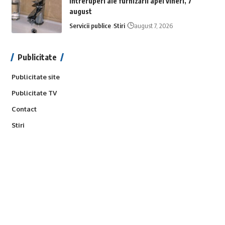
Întreruperi ale furnizării apei vineri, 7
august
Servicii publice
Stiri
august 7, 2026
Publicitate
Publicitate site
Publicitate TV
Contact
Stiri