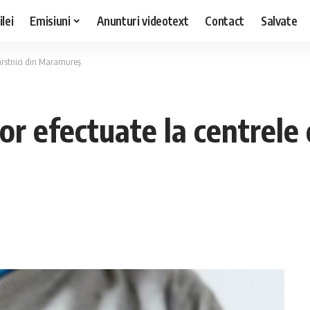
lei
Emisiuni
Anunturi videotext
Contact
Salvate
 vârstnici din Maramureș
lor efectuate la centrele 