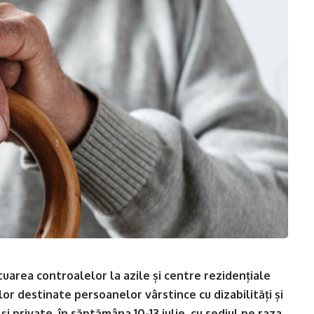
area controalelor la azile și centre rezidențiale
or destinate persoanelor vârstince cu dizabilități și
și private, în săptămâna 10-13 iulie, cu sediul pe raza