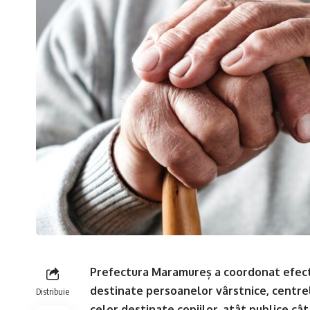
Prefectura Maramureș a coordonat efectu
destinate persoanelor vârstnice, centrel
Distribuie
celor destinate copiilor, atât publice cât 