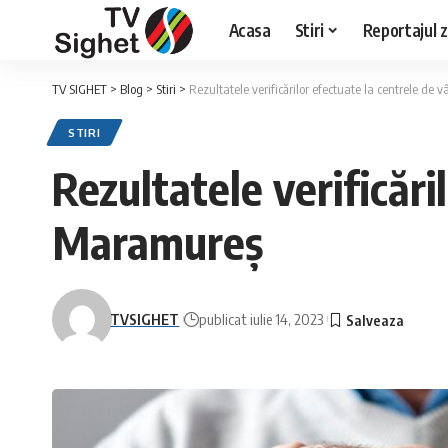
Acasa
Stiri
Reportajul zi
TV SIGHET
>
Blog
>
Stiri
>
Rezultatele verificărilor efectuate la centrele de
STIRI
Rezultatele verificări
Maramureș
TVSIGHET
publicat iulie 14, 2023