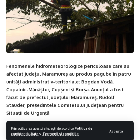
Fenomenele hidrometeorologice periculoase care au
afectat județul Maramureș au produs pagube în patru
unități administrativ-teritoriale: Bogdan Vodă,
Copalnic-Mănăștur, Cupșeni și Borșa. Anunțul a fost
făcut de prefectul județului Maramureș, Rudolf
Stauder, președintele Comitetului Județean pentru
Situații de Urgență.
Potrivit autorităților, precipitațiile abundente, ploile
Prin utilizarea acestui site, ești de acord cu
Politica de
Accepta
confidentialitate
si
Termenii si conditiile
.
torențiale, descărcările electrice și rafalele puternice de