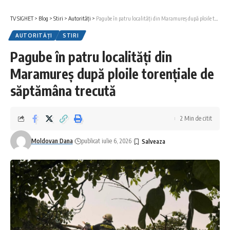
TV SIGHET
>
Blog
>
Stiri
>
Autorități
>
Pagube în patru localități din Maramureș după ploile torențiale de săptămâna trecută
AUTORITĂȚI
STIRI
Pagube în patru localități din
Maramureș după ploile torențiale de
săptămâna trecută
2 Min de citit
Moldovan Dana
publicat iulie 6, 2026