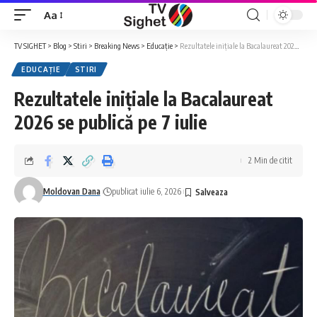
Aa
Font
Resizer
TV SIGHET
>
Blog
>
Stiri
>
Breaking News
>
Educație
>
Rezultatele inițiale la Bacalaureat 2026 se publică pe 7 iulie
EDUCAȚIE
STIRI
Rezultatele inițiale la Bacalaureat
2026 se publică pe 7 iulie
2 Min de citit
Moldovan Dana
publicat iulie 6, 2026