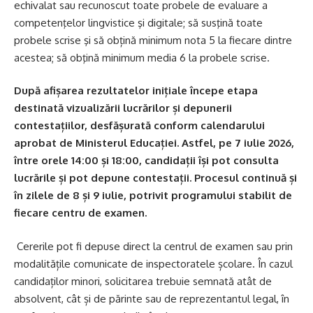
echivalat sau recunoscut toate probele de evaluare a
competenţelor lingvistice şi digitale; să susţină toate
probele scrise şi să obțină minimum nota 5 la fiecare dintre
acestea; să obţină minimum media 6 la probele scrise.
După afișarea rezultatelor inițiale începe etapa
destinată vizualizării lucrărilor și depunerii
contestațiilor, desfășurată conform calendarului
aprobat de Ministerul Educației. Astfel, pe 7 iulie 2026,
între orele 14:00 și 18:00, candidații își pot consulta
lucrările și pot depune contestații. Procesul continuă și
în zilele de 8 și 9 iulie, potrivit programului stabilit de
fiecare centru de examen.
Cererile pot fi depuse direct la centrul de examen sau prin
modalitățile comunicate de inspectoratele școlare. În cazul
candidaților minori, solicitarea trebuie semnată atât de
absolvent, cât și de părinte sau de reprezentantul legal, în