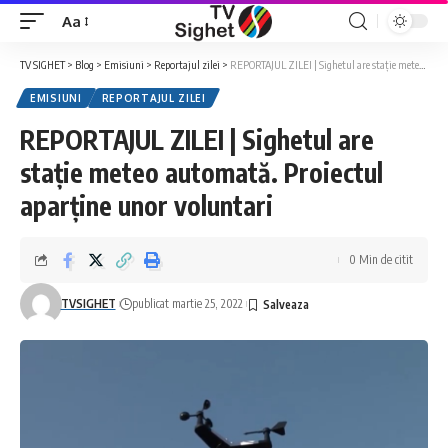
Aa
Font
Resizer
TV SIGHET
>
Blog
>
Emisiuni
>
Reportajul zilei
>
REPORTAJUL ZILEI | Sighetul are stație meteo automată. Proiectul aparține unor voluntari
EMISIUNI
REPORTAJUL ZILEI
REPORTAJUL ZILEI | Sighetul are
stație meteo automată. Proiectul
aparține unor voluntari
0 Min de citit
TVSIGHET
publicat martie 25, 2022