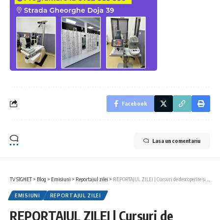
Facebook
Lasa un comentariu
TV SIGHET
>
Blog
>
Emisiuni
>
Reportajul zilei
>
REPORTAJUL ZILEI | Cursuri de descoperire și monetizare a pasiunilor, pentru liceenii sigheteni
EMISIUNI
REPORTAJUL ZILEI
REPORTAJUL ZILEI | Cursuri de