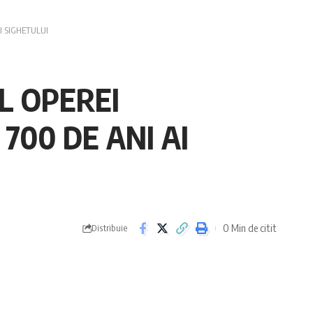
I SIGHETULUI
L OPEREI
700 DE ANI AI
0 Min de citit
Distribuie