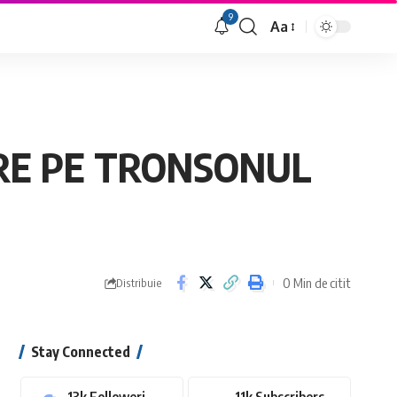
9
Aa
Font
Resizer
ARE PE TRONSONUL
0 Min de citit
Distribuie
Stay Connected