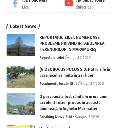
13k
Followeri
11k
Subscribers
Like
Subscribe
Latest News
REPORTAJUL ZILEI: NUMEROASE
PROBLEME PRIVIND INTABULAREA
TERENURILOR ÎN MARAMUREȘ
Reportajul zilei
august 7, 2026
(VIDEO)JOCUS POCUS 5.0: Patru zile în
care jocul se mută în aer liber
Evenimente locale
Stiri
august 7, 2026
O persoană a fost rănită în urma unui
accident rutier produs în această
dimineață în Sighetu Marmației
Breaking News
Stiri
august 7, 2026