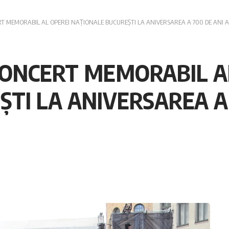
RT MEMORABIL AL OPEREI NAȚIONALE BUCUREȘTI LA ANIVERSAREA A 700 DE ANI A
 CONCERT MEMORABIL A
TI LA ANIVERSAREA A 