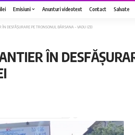
lei
Emisiuni
Anunturi videotext
Contact
Salvate
ER ÎN DESFĂȘURARE PE TRONSONUL BÂRSANA – VADU IZEI
 ȘANTIER ÎN DESFĂȘUR
EI