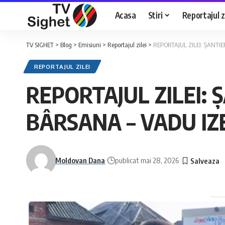
Acasa
Stiri
Reportajul zi
TV SIGHET
>
Blog
>
Emisiuni
>
Reportajul zilei
>
REPORTAJUL ZILEI: ȘANTI
REPORTAJUL ZILEI
REPORTAJUL ZILEI:
BÂRSANA – VADU IZ
Moldovan Dana
publicat mai 28, 2026