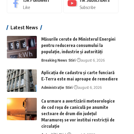
13k
Followeri
11k
Subscribers
Like
Subscribe
Latest News
Măsurile cerute de Ministerul Energiei
pentru reducerea consumului la
populație, industrie și autorități
Breaking News
Stiri
august 6, 2026
Aplicaţia de cadastru şi carte funciară
E-Terra este mai aproape de remediere
Administrație
Stiri
august 6, 2026
Ca urmare a avertizării meteorologice
de cod roșu de caniculă pe anumite
sectoare de drum din județul
Maramureș se vor institui restricții de
circulație