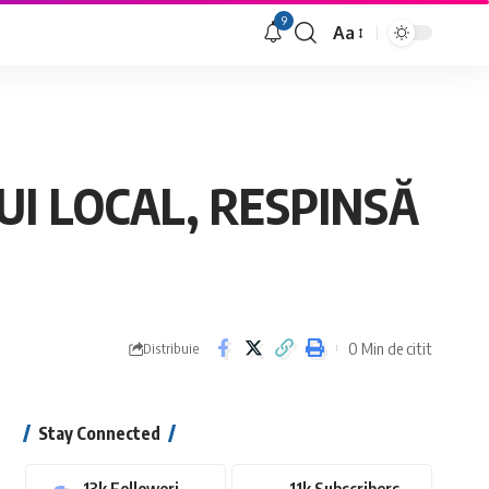
9
Aa
Font
Resizer
UI LOCAL, RESPINSĂ
0 Min de citit
Distribuie
Stay Connected