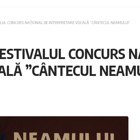
IVALUL CONCURS NAȚIONAL DE INTERPRETARE VOCALĂ ”CÂNTECUL NEAMULUI”
 FESTIVALUL CONCURS 
ALĂ ”CÂNTECUL NEAM