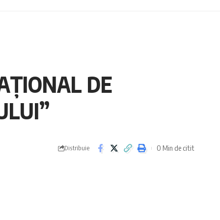
NAȚIONAL DE
ULUI”
0 Min de citit
Distribuie