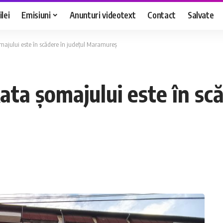
lei
Emisiuni
Anunturi videotext
Contact
Salvate
ajului este în scădere în județul Maramureș
a șomajului este în scă