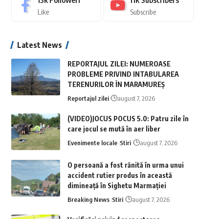
13k
Followeri
11k
Subscribers
Like
Subscribe
Latest News
REPORTAJUL ZILEI: NUMEROASE
PROBLEME PRIVIND INTABULAREA
TERENURILOR ÎN MARAMUREȘ
Reportajul zilei
august 7, 2026
(VIDEO)JOCUS POCUS 5.0: Patru zile în
care jocul se mută în aer liber
Evenimente locale
Stiri
august 7, 2026
O persoană a fost rănită în urma unui
accident rutier produs în această
dimineață în Sighetu Marmației
Breaking News
Stiri
august 7, 2026