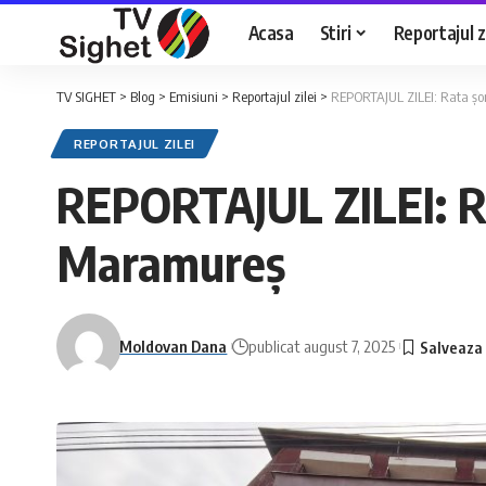
Acasa
Stiri
Reportajul zi
TV SIGHET
>
Blog
>
Emisiuni
>
Reportajul zilei
>
REPORTAJUL ZILEI: Rata șom
REPORTAJUL ZILEI
REPORTAJUL ZILEI: Rat
Maramureș
Moldovan Dana
publicat august 7, 2025