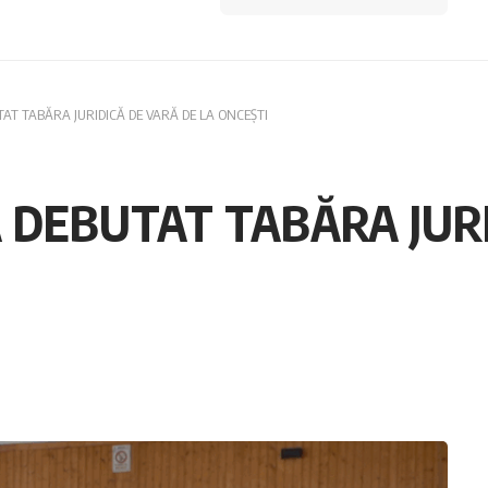
UTAT TABĂRA JURIDICĂ DE VARĂ DE LA ONCEȘTI
A DEBUTAT TABĂRA JUR