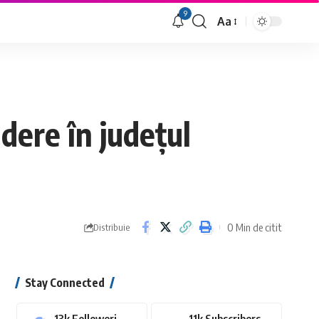
9
Aa
Font
Resizer
dere în județul
0 Min de citit
Distribuie
Stay Connected