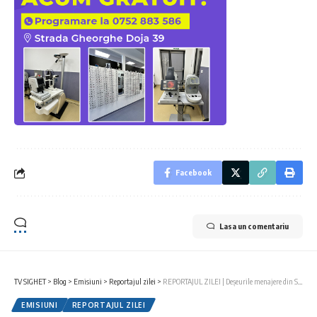
Facebook
Lasa un comentariu
TV SIGHET
>
Blog
>
Emisiuni
>
Reportajul zilei
>
REPORTAJUL ZILEI | Deșeurile menajere din Sighet ar putea fi transportate la Bistrița Năsăud
EMISIUNI
REPORTAJUL ZILEI