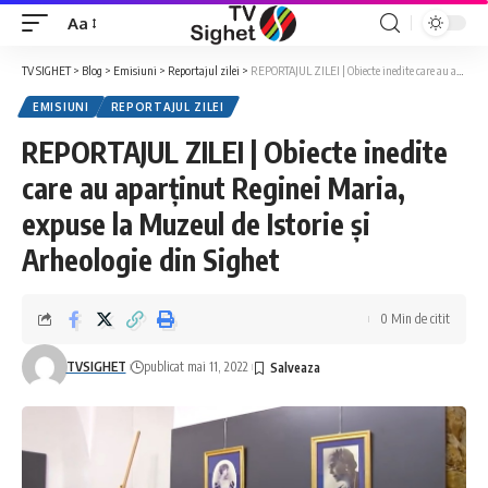
Aa
Font
Resizer
TV SIGHET
>
Blog
>
Emisiuni
>
Reportajul zilei
>
REPORTAJUL ZILEI | Obiecte inedite care au aparținut Reginei Maria, expuse la Muzeul de Istorie și Arheologie din Sighet
EMISIUNI
REPORTAJUL ZILEI
REPORTAJUL ZILEI | Obiecte inedite
care au aparținut Reginei Maria,
expuse la Muzeul de Istorie și
Arheologie din Sighet
0 Min de citit
TVSIGHET
publicat mai 11, 2022