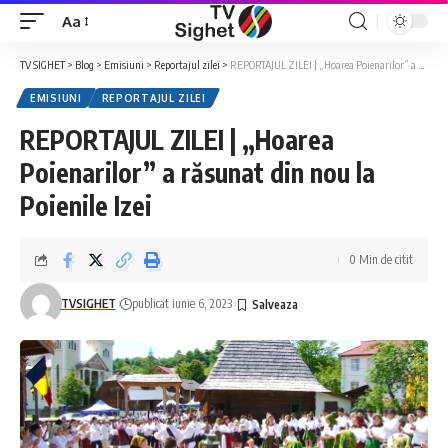
Aa
Font
Resizer
TV SIGHET
>
Blog
>
Emisiuni
>
Reportajul zilei
>
REPORTAJUL ZILEI | „Hoarea Poienarilor” a răsunat din nou la Poienile Izei
EMISIUNI
REPORTAJUL ZILEI
REPORTAJUL ZILEI | „Hoarea
Poienarilor” a răsunat din nou la
Poienile Izei
0 Min de citit
TVSIGHET
publicat iunie 6, 2023