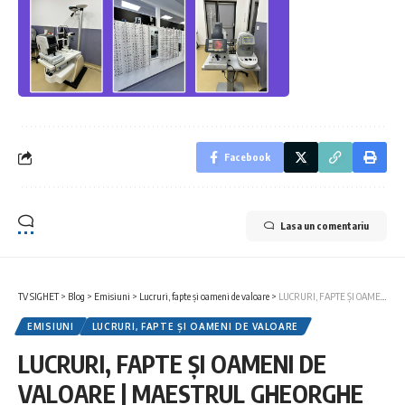
Facebook
Lasa un comentariu
TV SIGHET
>
Blog
>
Emisiuni
>
Lucruri, fapte și oameni de valoare
>
LUCRURI, FAPTE ȘI OAMENI DE VALOARE | MAESTRUL GHEORGHE CODREA A DEVENIT CETĂȚEAN DE ONOARE AL SIGHETULUI
EMISIUNI
LUCRURI, FAPTE ȘI OAMENI DE VALOARE
LUCRURI, FAPTE ȘI OAMENI DE
VALOARE | MAESTRUL GHEORGHE