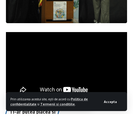
Prin utilizarea acestui site, ești de acord cu
Politica de
Accepta
confidentialitate
si
Termenii si conditiile
.
Ti-ar putea placea si
REPORTAJUL ZILEI: MĂSURI PENTRU REDUCEREA
CONSUMULUI DE ENERGIE