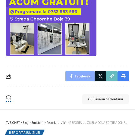
Facebook
Lasa un comentariu
TV SIGHET
>
Blog
>
Emisiuni
>
Reportajul zilei
>
REPORTAJUL ZILEI: A DOUA EDIȚIE A CONFERINȚEI NAȚIONALE „IDENTITATE ȘI DIVERSITATE ÎN EDUCAȚIE”
REPORTAJUL ZILEI