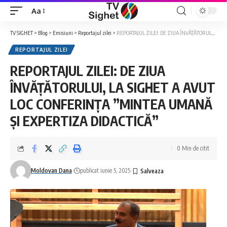
Aa
Font
Resizer
TV SIGHET
>
Blog
>
Emisiuni
>
Reportajul zilei
>
REPORTAJUL ZILEI: DE ZIUA ÎNVĂȚĂTORULUI, LA SIGHET A AVUT LOC CONFERINȚA ”MINTEA UMANĂ ȘI EXPERTIZA DIDACTICĂ”
REPORTAJUL ZILEI
REPORTAJUL ZILEI: DE ZIUA
ÎNVĂȚĂTORULUI, LA SIGHET A AVUT
LOC CONFERINȚA ”MINTEA UMANĂ
ȘI EXPERTIZA DIDACTICĂ”
0 Min de citit
Moldovan Dana
publicat iunie 5, 2025