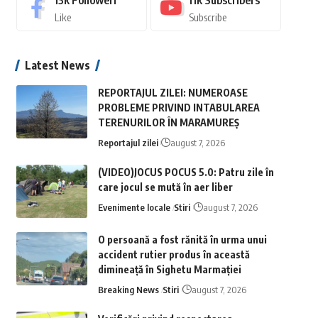
13k
Followeri
11k
Subscribers
Like
Subscribe
Latest News
REPORTAJUL ZILEI: NUMEROASE
PROBLEME PRIVIND INTABULAREA
TERENURILOR ÎN MARAMUREȘ
Reportajul zilei
august 7, 2026
(VIDEO)JOCUS POCUS 5.0: Patru zile în
care jocul se mută în aer liber
Evenimente locale
Stiri
august 7, 2026
O persoană a fost rănită în urma unui
accident rutier produs în această
dimineață în Sighetu Marmației
Breaking News
Stiri
august 7, 2026