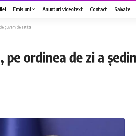
lei
Emisiuni
Anunturi videotext
Contact
Salvate
 de guvern de astăzi
, pe ordinea de zi a ședi