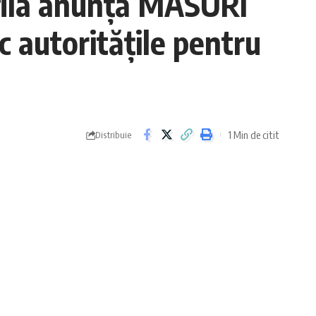
fila anunță MĂSURI
 autoritățile pentru
1 Min de citit
Distribuie