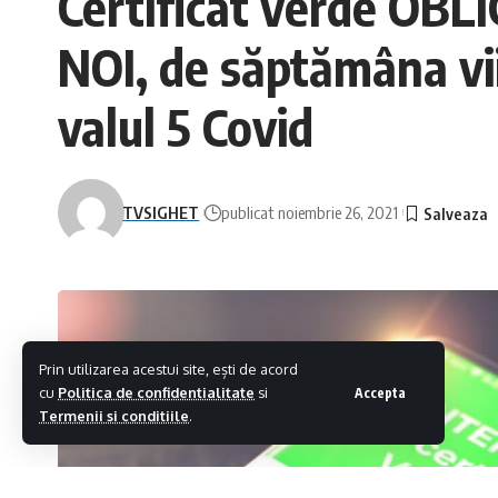
Certificat verde OB
NOI, de săptămâna vii
valul 5 Covid
TVSIGHET
publicat noiembrie 26, 2021
Prin utilizarea acestui site, ești de acord
cu
Politica de confidentialitate
si
Accepta
Termenii si conditiile
.