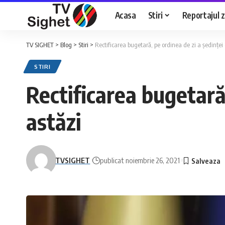
Acasa
Stiri
Reportajul zi
TV SIGHET
>
Blog
>
Stiri
>
Rectificarea bugetară, pe ordinea de zi a ședinței
STIRI
Rectificarea bugetară
astăzi
TVSIGHET
publicat noiembrie 26, 2021