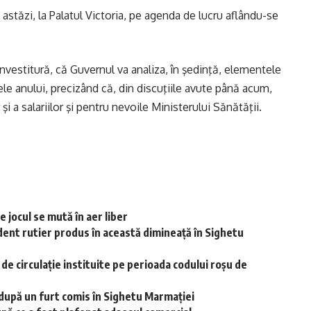
astăzi, la Palatul Victoria, pe agenda de lucru aflându-se
învestitură, că Guvernul va analiza, în şedinţă, elementele
inele anului, precizând că, din discuţiile avute până acum,
şi a salariilor şi pentru nevoile Ministerului Sănătăţii.
 jocul se mută în aer liber
dent rutier produs în această dimineață în Sighetu
r de circulație instituite pe perioada codului roșu de
i după un furt comis în Sighetu Marmației