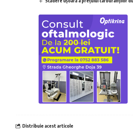
Scădere ușoară a prețului carburanților d
Distribuie acest articole