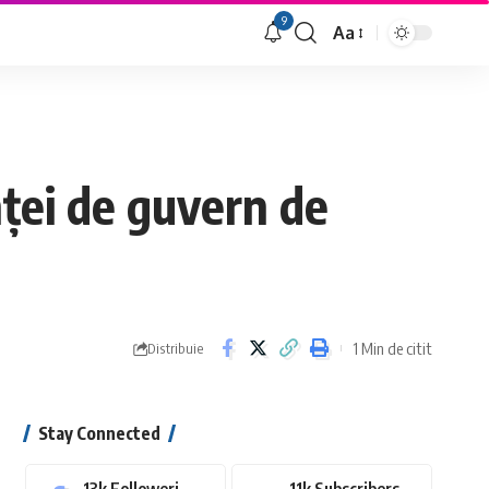
9
Aa
Font
Resizer
nței de guvern de
1 Min de citit
Distribuie
Stay Connected