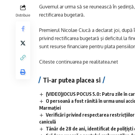
Guvernul ar urma să se reunească în şedinţă, 
rectificarea bugetară.
Distribuie
Premierul Nicolae Ciucă a declarat joi, după 
privind rectificarea bugetară şi deficitul la f
sunt resurse financiare pentru plata pensiilor 
Citeste continuarea pe
realitatea.net
Ti-ar putea placea si
(VIDEO)JOCUS POCUS 5.0: Patru zile în care
O persoană a fost rănită în urma unui acci
Marmației
Verificări privind respectarea restricțiilo
caniculă
Tânăr de 28 de ani, identificat de polițișt