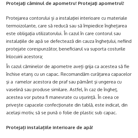
Protejaţi căminul de apometru! Protejaţi apometrul!
Protejarea contorului și a instalaţiei interioare cu materiale
termoizolante, care să reducă sau să împiedice înghețarea
este obligaţia utilizatorului. În cazul în care contorul sau
instalaţiile de apă se defectează din cauza îngheţului, nefiind
protejate corespunzător, beneficiarul va suporta costurile
înlocuirii acestora;
În cazul căminelor de apometre aveți grija ca acestea să fie
închise etanș cu un capac. Recomandăm curățarea capacelor
şi a ramelor acestora de praf sau pământ şi ungerea cu
vaselină sau produse similare. Astfel, în caz de îngheţ,
acestea vor putea fi manevrate cu uşurinţă. În ceea ce
privește capacele confecţionate din tablă, este indicat, din
acelaşi motiv, să se pună o folie de plastic sub capac.
Protejați instalațiile interioare de apă!