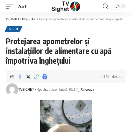
Aa
Font
Resizer
TV SIGHET
>
Blog
>
Stiri
>
Protejarea apometrelor și instalațiilor de alimentare cu apă împotriva înghețului
STIRI
Protejarea apometrelor și
instalațiilor de alimentare cu apă
împotriva înghețului
3 Min de citit
TVSIGHET
publicat decembrie 2, 2021