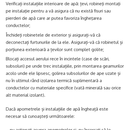
Verificați instalațiile interioare de apă: țevi, robineţi montaţi
pe instalaţie pentru a vă asigura că nu există fisuri sau
pierderi de apă care ar putea favoriza îngheţarea
conductelor;
Închideți robinetele de exterior și asigurați-vă că
deconectați furtunurile de la ele. Asigurați-vă că robinetul și
porțiunea exterioară a țevilor sunt complet golite;
Blocați accesul aerului rece în incintele (case de scări,
subsoluri) pe unde trec instalațiile, prin montarea geamurilor
acolo unde ele lipsesc, golirea subsolurilor de ape uzate și
nu în ultimul rând izolarea termică suplimentară a
conductelor cu materiale specifice (vată minerală sau orice
alt material izolant).
Dacă apometrele și instalațiile de apă îngheață este
necesar să cunoaşteţi următoarele:
– nu acţionaţi asupra apometrelor și nu încercaţi să le