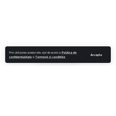
Prin utilizarea acestui site, ești de acord cu
Politica de
Accepta
confidentialitate
si
Termenii si conditiile
.
Contiua sa citesti
Ti-ar putea placea si
(VIDEO)JOCUS POCUS 5.0: Patru zile în care jocul se mută