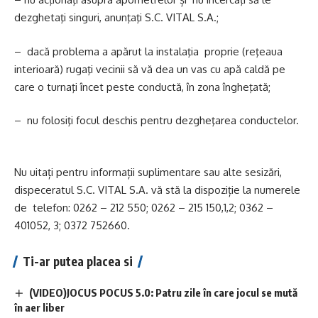
dezghetaţi singuri, anunţaţi S.C. VITAL S.A.;
– dacă problema a apărut la instalaţia proprie (reţeaua
interioară) rugaţi vecinii să vă dea un vas cu apă caldă pe
care o turnaţi încet peste conductă, în zona îngheţată;
– nu folosiţi focul deschis pentru dezgheţarea conductelor.
Nu uitați pentru informații suplimentare sau alte sesizări,
dispeceratul S.C. VITAL S.A. vă stă la dispoziție la numerele
de telefon: 0262 – 212 550; 0262 – 215 150,1,2; 0362 –
401052, 3; 0372 752660.
Ti-ar putea placea si
(VIDEO)JOCUS POCUS 5.0: Patru zile în care jocul se mută
în aer liber