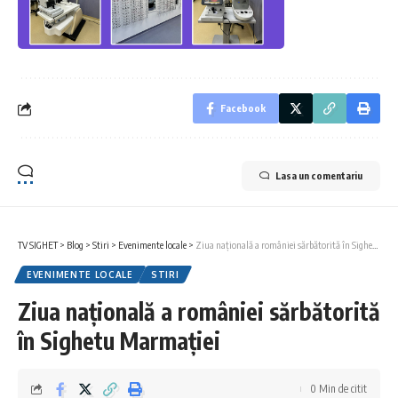
Facebook
Lasa un comentariu
TV SIGHET
>
Blog
>
Stiri
>
Evenimente locale
>
Ziua națională a româniei sărbătorită în Sighetu Marmației
EVENIMENTE LOCALE
STIRI
Ziua națională a româniei sărbătorită
în Sighetu Marmației
0 Min de citit