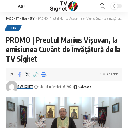
Aa
Font
Resizer
TV SIGHET
>
Blog
>
Stiri
>
PROMO | Preotul Marius Vișovan, la emisiunea Cuvânt de Învățătură de la TV Sighet
STIRI
PROMO | Preotul Marius Vișovan, la
emisiunea Cuvânt de Învățătură de la
TV Sighet
0 Min de citit
TVSIGHET
publicat noiembrie 6, 2021