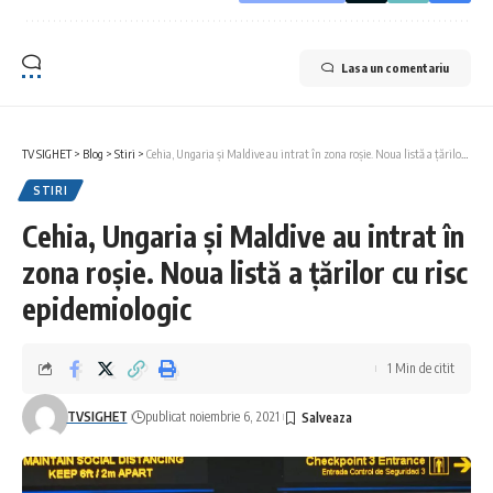
Lasa un comentariu
TV SIGHET
>
Blog
>
Stiri
>
Cehia, Ungaria și Maldive au intrat în zona roșie. Noua listă a țărilor cu risc epidemiologic
STIRI
Cehia, Ungaria și Maldive au intrat în
zona roșie. Noua listă a țărilor cu risc
epidemiologic
1 Min de citit
TVSIGHET
publicat noiembrie 6, 2021