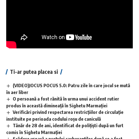
Ti-ar putea placea si
(VIDEO)JOCUS POCUS 5.0: Patru zile în care jocul se mută
în aer liber
O persoană a fost rănită în urma unui accident rutier
produs în această dimineață în Sighetu Marmației
Verificări privind respectarea restricțiilor de circulație
instituite pe perioada codului roșu de caniculă
Tânăr de 28 de ani, identificat de polițiști după un furt
comis în Sighetu Marmației
Scădere ușoară a prețului carburanților după ce a fost