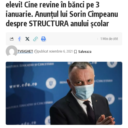
elevi! Cine revine în bănci pe 3
ianuarie. Anunțul lui Sorin Cîmpeanu
despre STRUCTURA anului școlar
1 Min de citit
TVSIGHET
publicat noiembrie 6, 2021
TAGGED:
actualizare
tari
Facebook