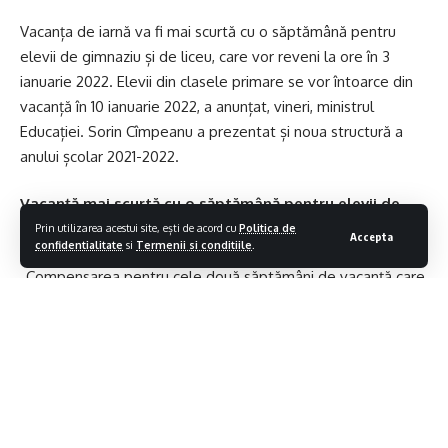
Vacanța de iarnă va fi mai scurtă cu o săptămână pentru
Lasa un comentariu
elevii de gimnaziu și de liceu, care vor reveni la ore în 3
ianuarie 2022. Elevii din clasele primare se vor întoarce din
vacanță în 10 ianuarie 2022, a anunțat, vineri, ministrul
Educației. Sorin Cîmpeanu a prezentat și noua structură a
anului școlar 2021-2022.
Vacanță mai scurtă cu o săptămână pentru elevii de
gimnaziu și de liceu
Prin utilizarea acestui site, ești de acord cu
Politica de
Accepta
confidentialitate
si
Termenii si conditiile
.
„Compensarea pentru cele două săptămâni de vacanță care
se încheie duminică se va face printr-o săptămână de cursuri
în perioada 3-10 ianuarie pentru elevii din gimnaziu și liceu și
printr-o a doua săptămână de cursuri care va înlocui
săptămâna Școala Altfel. Iar pentru elevii din învățământul
primar se va renunța doar la Școala Altfel, în cazul lor nefiind
pierderi din vacanța de iarnă.”