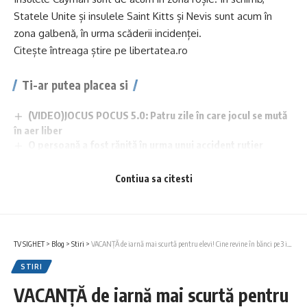
Statele Unite și insulele Saint Kitts și Nevis sunt acum în
zona galbenă, în urma scăderii incidenței.
Citește întreaga știre pe
libertatea.ro
Ti-ar putea placea si
(VIDEO)JOCUS POCUS 5.0: Patru zile în care jocul se mută
în aer liber
O persoană a fost rănită în urma unui accident rutier
produs în această dimineață în Sighetu Marmației
Verificări privind respectarea restricțiilor de circulație
Contiua sa citesti
instituite pe perioada codului roșu de caniculă
Tânăr de 28 de ani, identificat de polițiști după un furt
comis în Sighetu Marmației
Scădere ușoară a prețului carburanților după ce a fost
TV SIGHET
>
Blog
>
Stiri
>
VACANȚĂ de iarnă mai scurtă pentru elevi! Cine revine în bănci pe 3 ianuarie. Anunțul lui Sorin Cîmpeanu despre STRUCTURA anului școlar
plafonat adaosul comercial
STIRI
VACANȚĂ de iarnă mai scurtă pentru