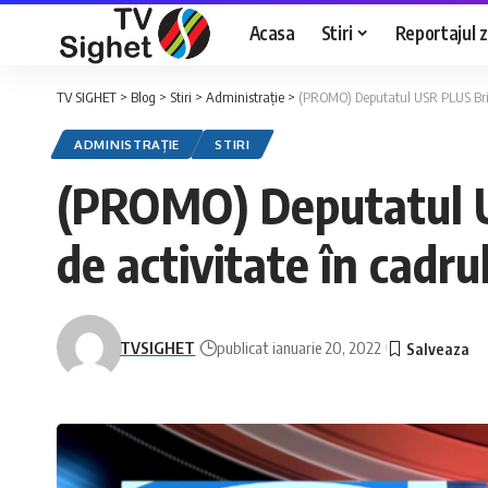
Acasa
Stiri
Reportajul zi
TV SIGHET
>
Blog
>
Stiri
>
Administrație
>
(PROMO) Deputatul USR PLUS Brian 
ADMINISTRAȚIE
STIRI
(PROMO) Deputatul US
de activitate în cadru
TVSIGHET
publicat ianuarie 20, 2022