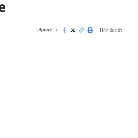
e
1 Min de citit
Distribuie