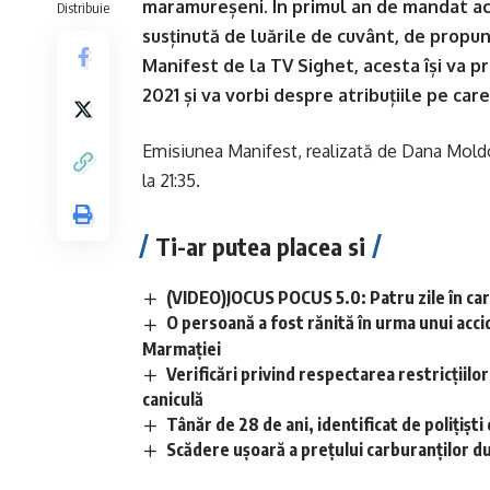
maramureșeni. În primul an de mandat ac
Distribuie
susținută de luările de cuvânt, de propune
Manifest de la TV Sighet, acesta își va p
2021 și va vorbi despre atribuțiile pe car
Emisiunea Manifest, realizată de Dana Moldova
la 21:35.
Ti-ar putea placea si
(VIDEO)JOCUS POCUS 5.0: Patru zile în care
O persoană a fost rănită în urma unui acci
Marmației
Verificări privind respectarea restricțiilo
caniculă
Tânăr de 28 de ani, identificat de polițișt
Scădere ușoară a prețului carburanților d