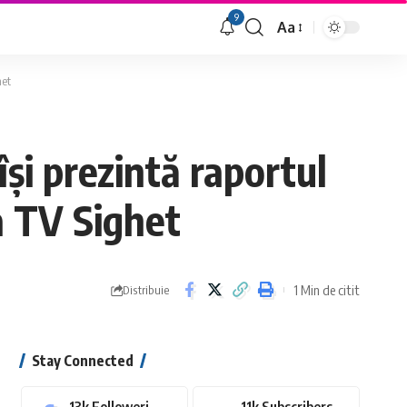
9
Aa
Font
Resizer
het
i prezintă raportul
la TV Sighet
1 Min de citit
Distribuie
Stay Connected