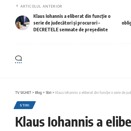
ARTICOLUL ANTERIOR
Klaus Iohannis a eliberat din funcție o
serie de judecători și procurori –
oblig
DECRETELE semnate de președinte
TV SIGHET
>
Blog
>
Stiri
>
Klaus Iohannis a eliberat din funcție o serie de j
STIRI
Klaus Iohannis a elibe