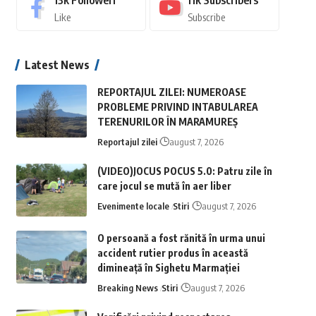
13k
Followeri
11k
Subscribers
Like
Subscribe
Latest News
REPORTAJUL ZILEI: NUMEROASE
PROBLEME PRIVIND INTABULAREA
TERENURILOR ÎN MARAMUREȘ
Reportajul zilei
august 7, 2026
(VIDEO)JOCUS POCUS 5.0: Patru zile în
care jocul se mută în aer liber
Evenimente locale
Stiri
august 7, 2026
O persoană a fost rănită în urma unui
accident rutier produs în această
dimineață în Sighetu Marmației
Breaking News
Stiri
august 7, 2026