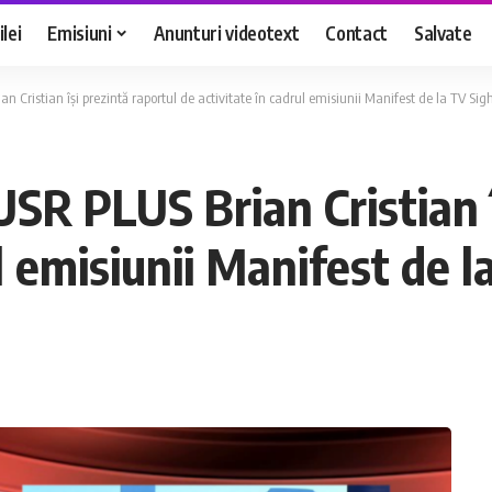
lei
Emisiuni
Anunturi videotext
Contact
Salvate
Cristian își prezintă raportul de activitate în cadrul emisiunii Manifest de la TV Sig
R PLUS Brian Cristian îș
l emisiunii Manifest de 