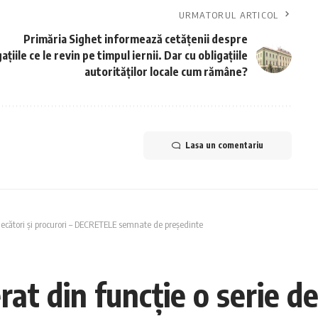
URMATORUL ARTICOL
Primăria Sighet informează cetățenii despre
ațiile ce le revin pe timpul iernii. Dar cu obligațiile
autorităților locale cum rămâne?
Lasa un comentariu
udecători și procurori – DECRETELE semnate de președinte
rat din funcție o serie de