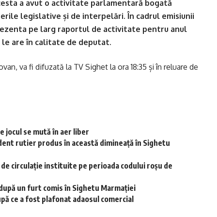
esta a avut o activitate parlamentară bogată
rile legislative și de interpelări. În cadrul emisiunii
rezenta pe larg raportul de activitate pentru anul
e le are în calitate de deputat.
n, va fi difuzată la TV Sighet la ora 18:35 și în reluare de
 jocul se mută în aer liber
dent rutier produs în această dimineață în Sighetu
r de circulație instituite pe perioada codului roșu de
i după un furt comis în Sighetu Marmației
upă ce a fost plafonat adaosul comercial