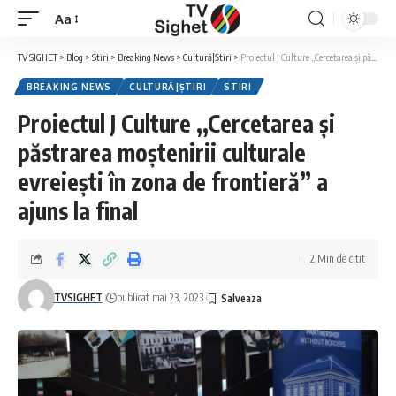
Aa
Font
Resizer
TV SIGHET
>
Blog
>
Stiri
>
Breaking News
>
Cultură|Știri
>
Proiectul J Culture ,,Cercetarea și păstrarea moștenirii culturale evreiești în zona de frontieră” a ajuns la final
BREAKING NEWS
CULTURĂ|ȘTIRI
STIRI
Proiectul J Culture ,,Cercetarea și
păstrarea moștenirii culturale
evreiești în zona de frontieră” a
ajuns la final
2 Min de citit
TVSIGHET
publicat mai 23, 2023