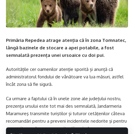
Primăria Repedea atrage atenția că în zona Tomnatec,
lângă bazinele de stocare a apei potabile, a fost
semnalată prezența unei ursoaice cu doi pui.
Autoritățile cer oamenilor atenție sporită și anunță că
administratorul fondului de vânătoare va lua măsuri, astfel
încât zona să fie sigură.
Ca urmare a faptului că în unele zone ale județului nostru,
prezența ursului este tot mai des semnalată, Jandarmeria
Maramureş transmite turiştilor și tuturor cetăţenilor câteva
recomandări pentru a preveni incidentele nedorite şi pentru
a se evita producerea unor situaţii periculoase: