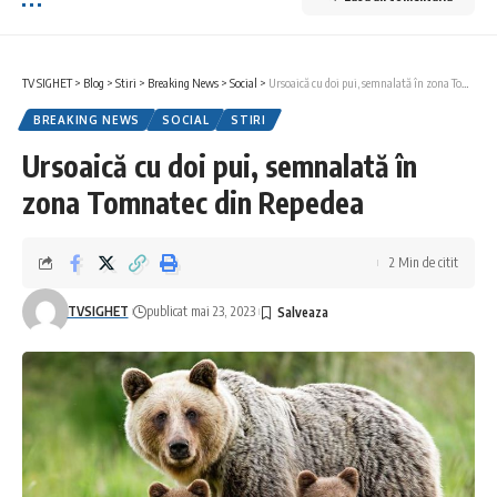
TV SIGHET
>
Blog
>
Stiri
>
Breaking News
>
Social
>
Ursoaică cu doi pui, semnalată în zona Tomnatec din Repedea
BREAKING NEWS
SOCIAL
STIRI
Ursoaică cu doi pui, semnalată în
zona Tomnatec din Repedea
2 Min de citit
TVSIGHET
publicat mai 23, 2023