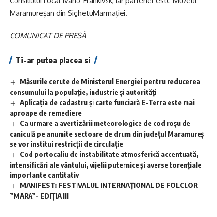
Consiliului Local Ivano-Frankivsk, iar partener este Muzeul
Maramureșan din SighetuMarmației.
COMUNICAT DE PRESĂ
Ti-ar putea placea si
Măsurile cerute de Ministerul Energiei pentru reducerea
consumului la populație, industrie și autorități
Aplicaţia de cadastru şi carte funciară E-Terra este mai
aproape de remediere
Ca urmare a avertizării meteorologice de cod roșu de
caniculă pe anumite sectoare de drum din județul Maramureș
se vor institui restricții de circulație
Cod portocaliu de instabilitate atmosferică accentuată,
intensificări ale vântului, vijelii puternice și averse torențiale
importante cantitativ
MANIFEST: FESTIVALUL INTERNAȚIONAL DE FOLCLOR
”MARA”- EDIȚIA III